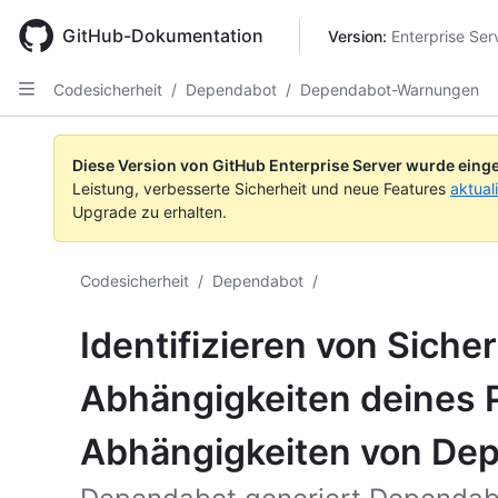
Skip
to
GitHub-Dokumentation
Version: 
Enterprise Ser
main
content
Codesicherheit
/
Dependabot
/
Dependabot-Warnungen
Diese Version von GitHub Enterprise Server wurde einge
Leistung, verbesserte Sicherheit und neue Features
aktual
Upgrade zu erhalten.
Codesicherheit
/
Dependabot
/
Identifizieren von Sicher
Abhängigkeiten deines P
Abhängigkeiten von De