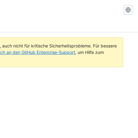
Search
GitHub
Docs
auch nicht für kritische Sicherheitsprobleme. Für bessere
ch an den GitHub Enterprise-Support
, um Hilfe zum