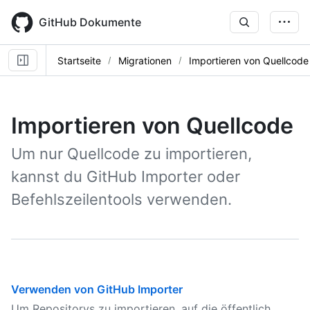
Skip
to
GitHub Dokumente
main
content
Startseite
Migrationen
Importieren von Quellcode
Importieren von Quellcode
Um nur Quellcode zu importieren,
kannst du GitHub Importer oder
Befehlszeilentools verwenden.
Verwenden von GitHub Importer
Um Repositorys zu importieren, auf die öffentlich