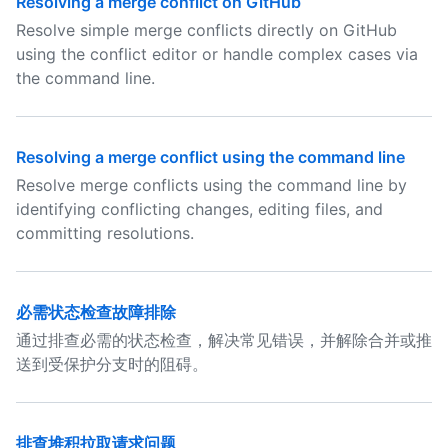
Resolving a merge conflict on GitHub
Resolve simple merge conflicts directly on GitHub
using the conflict editor or handle complex cases via
the command line.
Resolving a merge conflict using the command line
Resolve merge conflicts using the command line by
identifying conflicting changes, editing files, and
committing resolutions.
必需状态检查故障排除
通过排查必需的状态检查，解决常见错误，并解除合并或推
送到受保护分支时的阻碍。
排查堆积拉取请求问题