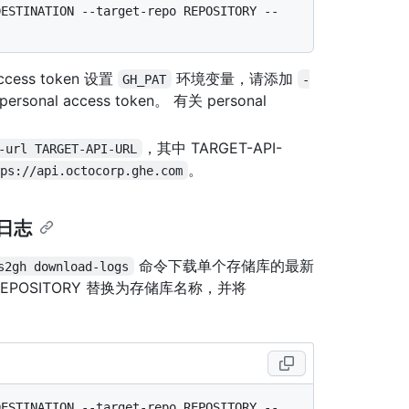
DESTINATION --target-repo REPOSITORY --
ess token 设置
环境变量，请添加
GH_PAT
-
rsonal access token。 有关 personal
，其中 TARGET-API-
-url TARGET-API-URL
。
tps://api.octocorp.ghe.com
移日志
命令下载单个存储库的最新
s2gh download-logs
REPOSITORY 替换为存储库名称，并将
DESTINATION --target-repo REPOSITORY --