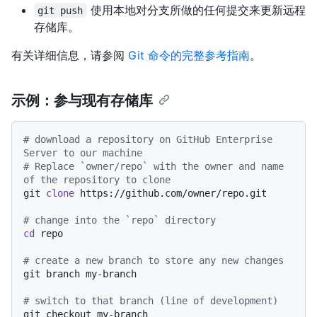
使用本地对分支所做的任何提交来更新远程
git push
存储库。
有关详细信息，请参阅
Git 命令的完整参考指南
。
示例：参与现有存储库
# download a repository on GitHub Enterprise 
Server to our machine
# Replace `owner/repo` with the owner and name 
of the repository to clone
git 
clone
 https://github.com/owner/repo.git

# change into the `repo` directory
cd
 repo

# create a new branch to store any new changes
git branch my-branch

# switch to that branch (line of development)
git checkout my-branch
