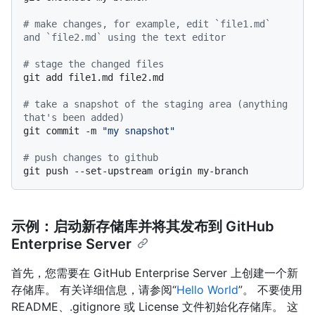
# make changes, for example, edit `file1.md` 
and `file2.md` using the text editor
# stage the changed files
git add file1.md file2.md

# take a snapshot of the staging area (anything 
that's been added)
git commit -m 
"my snapshot"
# push changes to github
示例：启动新存储库并将其发布到 GitHub
Enterprise Server
首先，您需要在 GitHub Enterprise Server 上创建一个新
存储库。 有关详细信息，请参阅“
Hello World
”。 不要使用
README、.gitignore 或 License 文件初始化存储库。 这