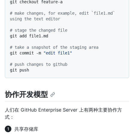
git checkout feature-a

# make changes, for example, edit `file1.md` 
using the text editor
# stage the changed file
git add file1.md

# take a snapshot of the staging area
git commit -m 
"edit file1"
# push changes to github
协作开发模型
人们在 GitHub Enterprise Server 上有两种主要协作方
式：
共享存储库