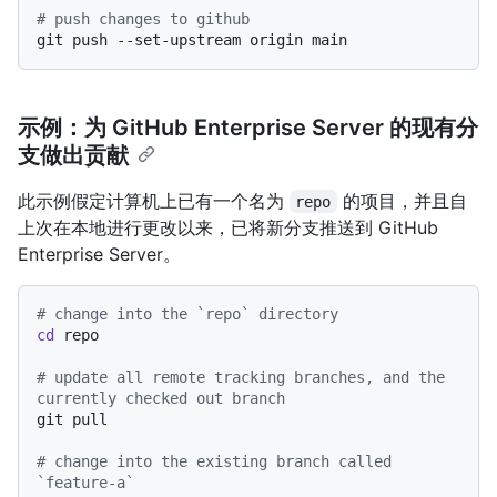
# push changes to github
示例：为 GitHub Enterprise Server 的现有分
支做出贡献
此示例假定计算机上已有一个名为
的项目，并且自
repo
上次在本地进行更改以来，已将新分支推送到 GitHub
Enterprise Server。
# change into the `repo` directory
cd
 repo

# update all remote tracking branches, and the 
currently checked out branch
git pull

# change into the existing branch called 
`feature-a`