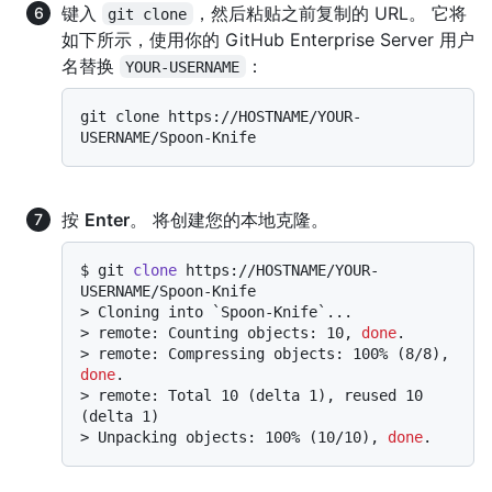
键入
，然后粘贴之前复制的 URL。 它将
git clone
如下所示，使用你的 GitHub Enterprise Server 用户
名替换
：
YOUR-USERNAME
git clone https://HOSTNAME/YOUR-
按
Enter
。 将创建您的本地克隆。
$ 
git 
clone
 https://HOSTNAME/YOUR-
USERNAME/Spoon-Knife
> 
Cloning into `Spoon-Knife`...
> 
remote: Counting objects: 10, 
done
.
> 
remote: Compressing objects: 100% (8/8), 
done
.
> 
remote: Total 10 (delta 1), reused 10 
(delta 1)
> 
Unpacking objects: 100% (10/10), 
done
.