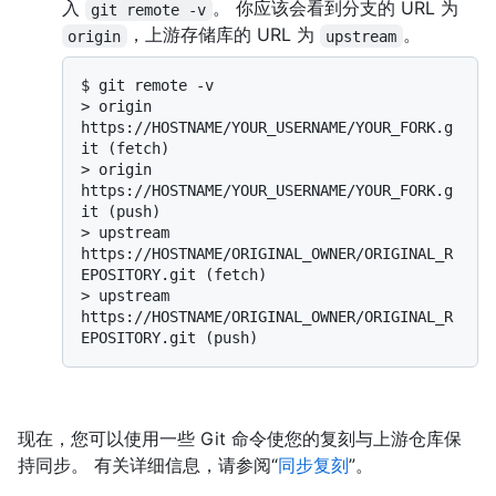
入
。 你应该会看到分支的 URL 为
git remote -v
，上游存储库的 URL 为
。
origin
upstream
$ 
git remote -v
> 
origin    
https://HOSTNAME/YOUR_USERNAME/YOUR_FORK.g
it (fetch)
> 
origin    
https://HOSTNAME/YOUR_USERNAME/YOUR_FORK.g
it (push)
> 
upstream  
https://HOSTNAME/ORIGINAL_OWNER/ORIGINAL_R
EPOSITORY.git (fetch)
> 
upstream  
https://HOSTNAME/ORIGINAL_OWNER/ORIGINAL_R
EPOSITORY.git (push)
现在，您可以使用一些 Git 命令使您的复刻与上游仓库保
持同步。 有关详细信息，请参阅“
同步复刻
”。