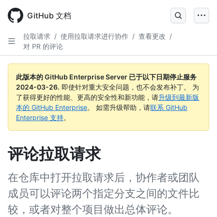
Skip
to
GitHub 文档
main
content
拉取请求
/
使用拉取请求进行协作
/
查看更改
/
对 PR 的评论
此版本的 GitHub Enterprise Server 已于以下日期停止服务
2024-03-26
.
即使针对重大安全问题，也不会发布补丁。 为
了获得更好的性能、更高的安全性和新功能，请
升级到最新版
本的 GitHub Enterprise
。 如需升级帮助，请
联系 GitHub
Enterprise 支持
。
评论拉取请求
在仓库中打开拉取请求后，协作者或团队
成员可以评论两个指定分支之间的文件比
较，或者对整个项目做出总体评论。