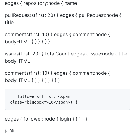
edges { repository:node { name
pullRequests(first:
20
) { edges { pullRequest:node {
title
comments(first:
10
) { edges { comment:node {
bodyHTML } } } } } }
issues(first:
20
) { totalCount edges { issue:node { title
bodyHTML
comments(first:
10
) { edges { comment:node {
bodyHTML } } } } } } } } }
   followers(first: <span 
edges { follower:node { login } } } } }
计算：