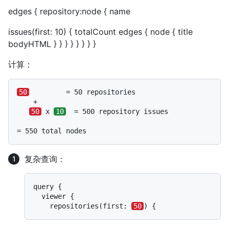
edges { repository:node { name
issues(first:
10
) { totalCount edges { node { title
bodyHTML } } } } } } } }
计算：
50
         = 50 repositories

    +

50
 x 
10
  = 500 repository issues

= 550 total nodes
复杂查询：
query {

  viewer {

    repositories(first: 
50