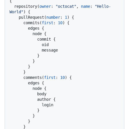
{
  repository
(
owner
:
"octocat"
, 
name
:
"Hello-
World"
)
{
    pullRequest
(
number
:
1
)
{
      commits
(
first
:
10
)
{
        edges 
{
          node 
{
            commit 
{
              oid

              message

}
}
}
}
      comments
(
first
:
10
)
{
        edges 
{
          node 
{
            body

            author 
{
              login

}
}
}
}