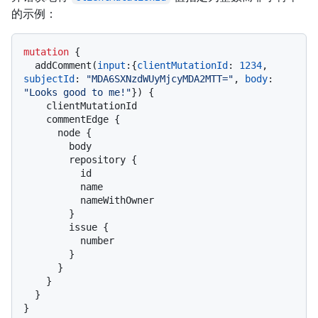
的示例：
mutation
{
  addComment
(
input
:
{
clientMutationId
:
1234
, 
subjectId
:
"MDA6SXNzdWUyMjcyMDA2MTT="
, 
body
:
"Looks good to me!"
}
)
{
    clientMutationId

    commentEdge 
{
      node 
{
        body

        repository 
{
          id

          name

          nameWithOwner

}
        issue 
{
          number

}
}
}
}
}