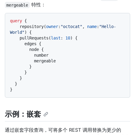
特性：
mergeable
query
{
    repository
(
owner
:
"octocat"
, 
name
:
"Hello-
World"
)
{
    pullRequests
(
last
:
10
)
{
      edges 
{
        node 
{
          number

          mergeable

}
}
}
}
}
示例：嵌套
通过嵌套字段查询，可将多个 REST 调用替换为更少的