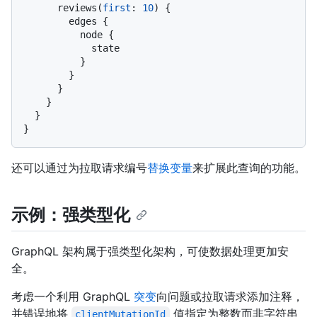
      reviews
(
first
:
10
)
{
        edges 
{
          node 
{
            state

}
}
}
}
}
}
还可以通过为拉取请求编号
替换变量
来扩展此查询的功能。
示例：强类型化
GraphQL 架构属于强类型化架构，可使数据处理更加安
全。
考虑一个利用 GraphQL
突变
向问题或拉取请求添加注释，
并错误地将
值指定为整数而非字符串
clientMutationId