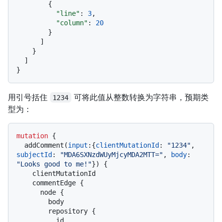
{
"line"
:
3
,
"column"
:
20
}
]
}
]
}
用引号括住
可将此值从整数转换为字符串，预期类
1234
型为：
mutation
{
  addComment
(
input
:
{
clientMutationId
:
"1234"
, 
subjectId
:
"MDA6SXNzdWUyMjcyMDA2MTT="
, 
body
:
"Looks good to me!"
}
)
{
    clientMutationId

    commentEdge 
{
      node 
{
        body

        repository 
{
          id
