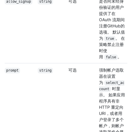
可选
是否向未经身
allow_signup
string
份验证的用户
提供了在
OAuth 流期间
注册GitHub的
选项。 默认值
为
。 在
true
策略禁止注册
时使
用
。
false
可选
强制帐户选取
prompt
string
器在设置
为
select_ac
时显
count
示。 如果应用
程序具有非
HTTP 重定向
URI，或者用
户登录了多个
帐户，则帐户
选取器也会显