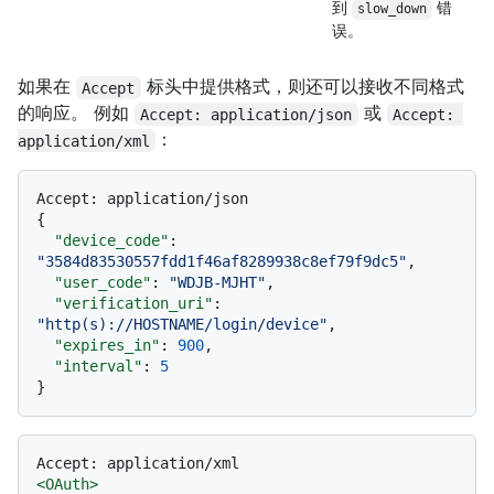
到
错
slow_down
误。
如果在
标头中提供格式，则还可以接收不同格式
Accept
的响应。 例如
或
Accept: application/json
Accept: 
：
application/xml
Accept
:
{
"device_code"
:
"3584d83530557fdd1f46af8289938c8ef79f9dc5"
,
"user_code"
:
"WDJB-MJHT"
,
"verification_uri"
:
"http(s)://HOSTNAME/login/device"
,
"expires_in"
:
900
,
"interval"
:
5
}
<
OAuth
>