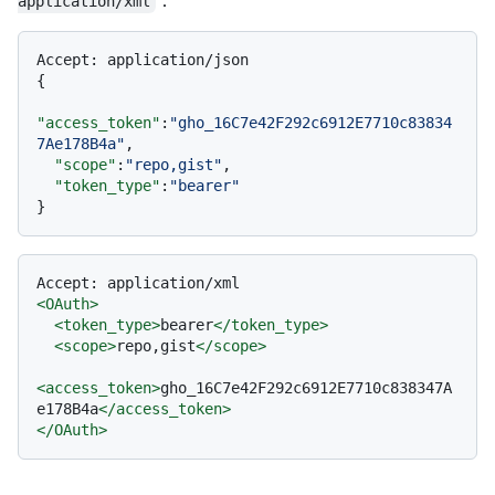
：
application/xml
Accept
:
{
"access_token"
:
"gho_16C7e42F292c6912E7710c83834
7Ae178B4a"
,
"scope"
:
"repo,gist"
,
"token_type"
:
"bearer"
}
<
OAuth
>
<
token_type
>
bearer
</
token_type
>
<
scope
>
repo,gist
</
scope
>
<
access_token
>
gho_16C7e42F292c6912E7710c838347A
e178B4a
</
access_token
>
</
OAuth
>