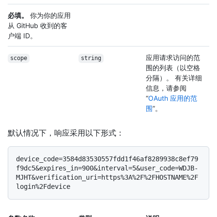
必填。
你为你的应用
从 GitHub 收到的客
户端 ID。
应用请求访问的范
scope
string
围的列表（以空格
分隔）。 有关详细
信息，请参阅
“
OAuth 应用的范
围
”。
默认情况下，响应采用以下形式：
device_code=3584d83530557fdd1f46af8289938c8ef79
f9dc5&expires_in=900&interval=5&user_code=WDJB-
MJHT&verification_uri=https%3A%2F%2FHOSTNAME%2F