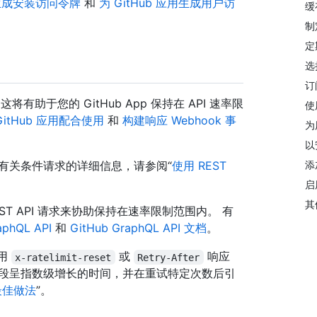
应用生成安装访问令牌
和
为 GitHub 应用生成用户访
缓
制
定
选
订
这将有助于您的 GitHub App 保持在 API 速率限
使
 GitHub 应用配合使用
和
构建响应 Webhook 事
为
以
添
有关条件请求的详细信息，请参阅“
使用 REST
启
其
EST API 请求来协助保持在速率限制范围内。 有
phQL API
和
GitHub GraphQL API 文档
。
使用
或
响应
x-ratelimit-reset
Retry-After
一段呈指数级增长的时间，并在重试特定次数后引
的最佳做法
”。