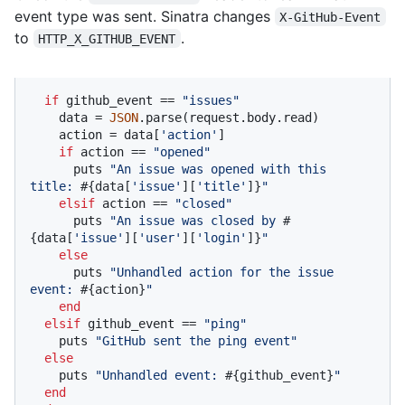
event type was sent. Sinatra changes
X-GitHub-Event
to
.
HTTP_X_GITHUB_EVENT
if
 github_event == 
"issues"
    data = 
JSON
.parse(request.body.read)

    action = data[
'action'
]

if
 action == 
"opened"
      puts 
"An issue was opened with this 
title: 
#{data[
'issue'
][
'title'
]}
"
elsif
 action == 
"closed"
      puts 
"An issue was closed by 
#
{data[
'issue'
][
'user'
][
'login'
]}
"
else
      puts 
"Unhandled action for the issue 
event: 
#{action}
"
end
elsif
 github_event == 
"ping"
    puts 
"GitHub sent the ping event"
else
    puts 
"Unhandled event: 
#{github_event}
"
end