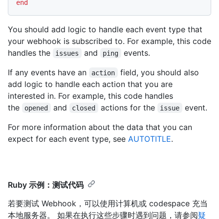
end
You should add logic to handle each event type that
your webhook is subscribed to. For example, this code
handles the
and
events.
issues
ping
If any events have an
field, you should also
action
add logic to handle each action that you are
interested in. For example, this code handles
the
and
actions for the
event.
opened
closed
issue
For more information about the data that you can
expect for each event type, see
AUTOTITLE
.
Ruby 示例：测试代码
若要测试 Webhook，可以使用计算机或 codespace 充当
本地服务器。 如果在执行这些步骤时遇到问题，请参阅
疑