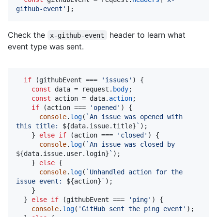
github-event'
];
Check the
header to learn what
x-github-event
event type was sent.
if
 (githubEvent === 
'issues'
) {

const
 data = request.
body
;

const
 action = data.
action
;

if
 (action === 
'opened'
) {

console
.
log
(
`An issue was opened with 
this title: 
${data.issue.title}
`
);

    } 
else
if
 (action === 
'closed'
) {

console
.
log
(
`An issue was closed by 
${data.issue.user.login}
`
);

    } 
else
 {

console
.
log
(
`Unhandled action for the 
issue event: 
${action}
`
);

    }

  } 
else
if
 (githubEvent === 
'ping'
) {

console
.
log
(
'GitHub sent the ping event'
);
