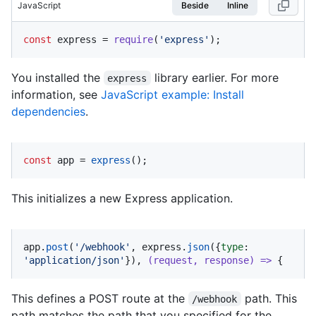
JavaScript
Beside
Inline
const
 express = 
require
(
'express'
);
You installed the
library earlier. For more
express
information, see
JavaScript example: Install
dependencies
.
const
 app = 
express
();
This initializes a new Express application.
app.
post
(
'/webhook'
, express.
json
({
type
: 
'application/json'
}), 
(
request, response
) =>
 {
This defines a POST route at the
path. This
/webhook
path matches the path that you specified for the