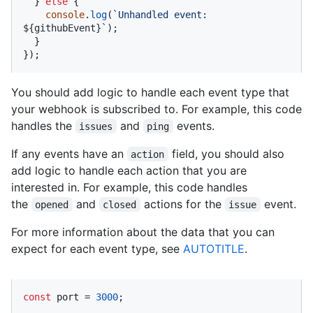
  } 
else
 {

console
.
log
(
`Unhandled event: 
${githubEvent}
`
);

  }

});
You should add logic to handle each event type that
your webhook is subscribed to. For example, this code
handles the
and
events.
issues
ping
If any events have an
field, you should also
action
add logic to handle each action that you are
interested in. For example, this code handles
the
and
actions for the
event.
opened
closed
issue
For more information about the data that you can
expect for each event type, see
AUTOTITLE
.
const
 port = 
3000
;