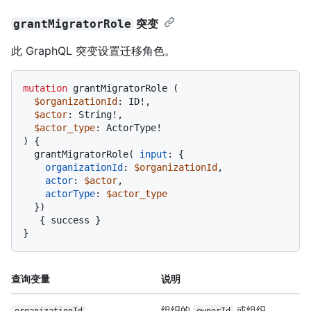
突变
grantMigratorRole
此 GraphQL 突变设置迁移角色。
mutation
 grantMigratorRole 
(
$organizationId
: ID
!
,

$actor
: String
!
,

$actor_type
: ActorType
!
)
{
  grantMigratorRole
(
input
:
{
organizationId
:
$organizationId
,

actor
:
$actor
,

actorType
:
$actor_type
}
)
{
 success 
}
}
查询变量
说明
组织的
或组织