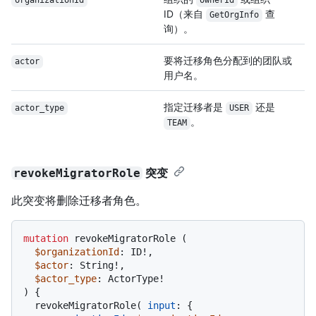
organizationId
ownerId
ID（来自
查
GetOrgInfo
询）。
要将迁移角色分配到的团队或
actor
用户名。
指定迁移者是
还是
actor_type
USER
。
TEAM
突变
revokeMigratorRole
此突变将删除迁移者角色。
mutation
 revokeMigratorRole 
(
$organizationId
: ID
!
,

$actor
: String
!
,

$actor_type
: ActorType
!
)
{
  revokeMigratorRole
(
input
:
{