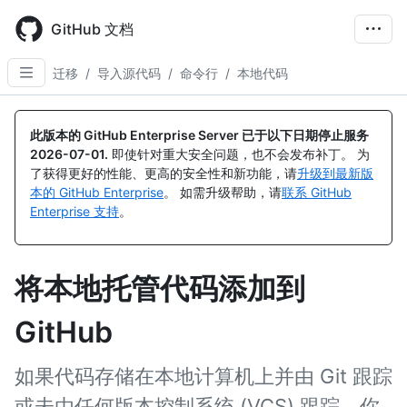
Skip
to
GitHub 文档
main
content
迁移
/
导入源代码
/
命令行
/
本地代码
此版本的 GitHub Enterprise Server 已于以下日期停止服务
2026-07-01
.
即使针对重大安全问题，也不会发布补丁。 为
了获得更好的性能、更高的安全性和新功能，请
升级到最新版
本的 GitHub Enterprise
。 如需升级帮助，请
联系 GitHub
Enterprise 支持
。
将本地托管代码添加到
GitHub
如果代码存储在本地计算机上并由 Git 跟踪
或未由任何版本控制系统 (VCS) 跟踪，你