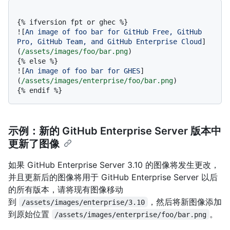
{% ifversion fpt or ghec %}

![
An image of foo bar for GitHub Free, GitHub 
Pro, GitHub Team, and GitHub Enterprise Cloud
]
(
/assets/images/foo/bar.png
)

{% else %}

![
An image of foo bar for GHES
]
(
/assets/images/enterprise/foo/bar.png
)

示例：新的 GitHub Enterprise Server 版本中
更新了图像
如果 GitHub Enterprise Server 3.10 的图像将发生更改，
并且更新后的图像将用于 GitHub Enterprise Server 以后
的所有版本，请将现有图像移动
到
，然后将新图像添加
/assets/images/enterprise/3.10
到原始位置
。
/assets/images/enterprise/foo/bar.png