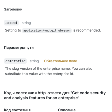
Имя., Тип,
Заголовки
Description
string
accept
Setting to
is recommended.
application/vnd.github+json
Имя., Тип,
Параметры пути
Description
string
Обязательное поле
enterprise
The slug version of the enterprise name. You can also
substitute this value with the enterprise id.
Коды состояния http-ответа для "Get code security
and analysis features for an enterprise"
Код состояния
Описание