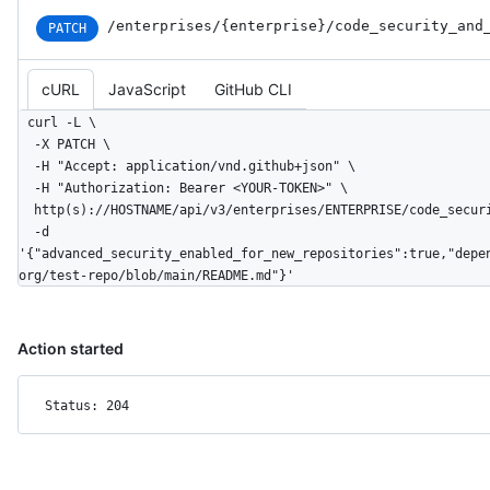
/enterprises
/{enterprise}
/code_
security_
and
PATCH
cURL
JavaScript
GitHub CLI
curl -L \

  -X PATCH \

  -H "Accept: application/vnd.github+json" \

  -H "Authorization: Bearer <YOUR-TOKEN>" \

  http(s)://HOSTNAME/api/v3/enterprises/ENTERPRISE/code_security_and_analysis \

  -d 
'{"advanced_security_enabled_for_new_repositories":true,"depe
org/test-repo/blob/main/README.md"}'
Action started
Status: 204