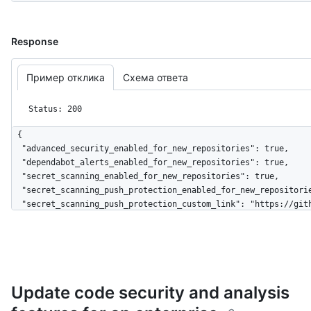
Response
Пример отклика
Схема ответа
Status: 200
{

  "advanced_security_enabled_for_new_repositories": true,

  "dependabot_alerts_enabled_for_new_repositories": true,

  "secret_scanning_enabled_for_new_repositories": true,

  "secret_scanning_push_protection_enabled_for_new_repositories": true,

  "secret_scanning_push_protection_custom_link": "https://github.com/test-
org/test-repo/blob/main/README.md"

}
Update code security and analysis