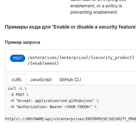
enablement, or a policy is
preventing enablement
Примеры кода для "Enable or disable a security feature
Пример запроса
/enterprises
/{enterprise}
/{security_
product}
POST
/{enablement}
cURL
JavaScript
GitHub CLI
curl -L \

  -X POST \

  -H "Accept: application/vnd.github+json" \

  -H "Authorization: Bearer <YOUR-TOKEN>" \

http(s)://HOSTNAME/api/v3/enterprises/ENTERPRISE/SECURITY_PRO