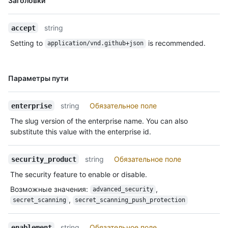
Заголовки
Description
string
accept
Setting to
is recommended.
application/vnd.github+json
Имя., Тип,
Параметры пути
Description
string
Обязательное поле
enterprise
The slug version of the enterprise name. You can also
substitute this value with the enterprise id.
string
Обязательное поле
security_product
The security feature to enable or disable.
Возможные значения
:
,
advanced_security
,
secret_scanning
secret_scanning_push_protection
string
Обязательное поле
enablement