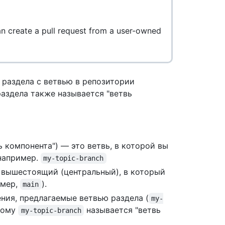
an create a pull request from a user-owned
 раздела с ветвью в репозитории
раздела также называется "ветвь
ь компонента") — это ветвь, в которой вы
(например.
my-topic-branch
и вышестоящий (центральный), в который
имер,
).
main
ния, предлагаемые ветвью раздела (
my-
этому
называется "ветвь
my-topic-branch