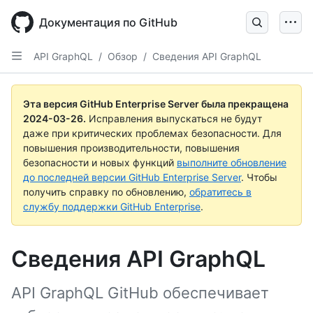
Skip
to
Документация по GitHub
main
content
API GraphQL
/
Обзор
/
Сведения API GraphQL
Эта версия GitHub Enterprise Server была прекращена
2024-03-26
.
Исправления выпускаться не будут
даже при критических проблемах безопасности. Для
повышения производительности, повышения
безопасности и новых функций
выполните обновление
до последней версии GitHub Enterprise Server
. Чтобы
получить справку по обновлению,
обратитесь в
службу поддержки GitHub Enterprise
.
Сведения API GraphQL
API GraphQL GitHub обеспечивает