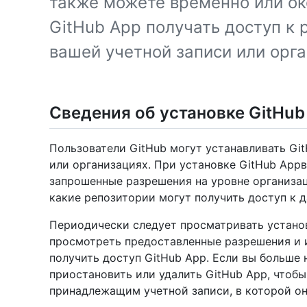
также можете временно или ок
GitHub App получать доступ к
вашей учетной записи или орга
Сведения об установке GitHub
Пользователи GitHub могут устанавливать Git
или организациях. При установке GitHub Ap
запрошенные разрешения на уровне организац
какие репозитории могут получить доступ к 
Периодически следует просматривать устано
просмотреть предоставленные разрешения и 
получить доступ GitHub App. Если вы больше 
приостановить или удалить GitHub App, чтобы
принадлежащим учетной записи, в которой он