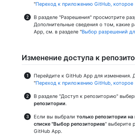
"
Переход к приложению GitHub, которое 
В разделе "Разрешения" просмотрите ра
Дополнительные сведения о том, какие 
App, см. в разделе "
Выбор разрешений дл
Изменение доступа к репозит
Перейдите к GitHub App для изменения. 
"
Переход к приложению GitHub, которое 
В разделе "Доступ к репозиторию" выбе
репозитории
.
Если вы выбрали
только репозитории на
списке "Выбор репозиториев
" выберите 
GitHub App.