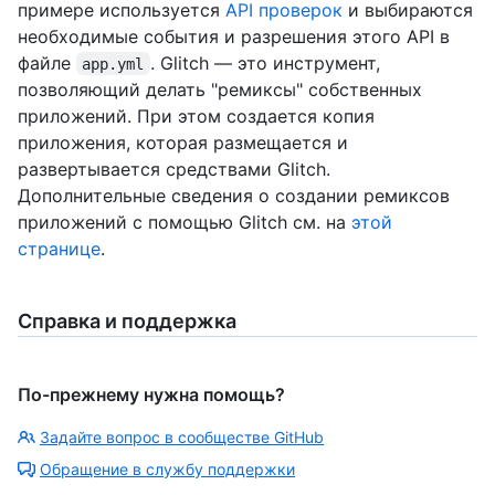
примере используется
API проверок
и выбираются
необходимые события и разрешения этого API в
файле
. Glitch — это инструмент,
app.yml
позволяющий делать "ремиксы" собственных
приложений. При этом создается копия
приложения, которая размещается и
развертывается средствами Glitch.
Дополнительные сведения о создании ремиксов
приложений с помощью Glitch см. на
этой
странице
.
Справка и поддержка
По-прежнему нужна помощь?
Задайте вопрос в сообществе GitHub
Обращение в службу поддержки