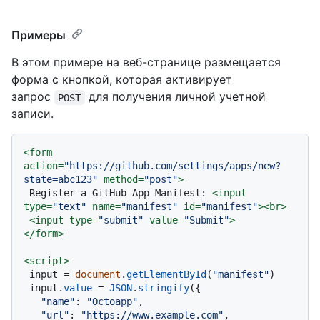
Примеры
В этом примере на веб-странице размещается
форма с кнопкой, которая активирует
запрос
для получения личной учетной
POST
записи.
<
form
action
=
"https://github.com/settings/apps/new?
state=abc123"
method
=
"post"
>
 Register a GitHub App Manifest: 
<
input
type
=
"text"
name
=
"manifest"
id
=
"manifest"
>
<
br
>
<
input
type
=
"submit"
value
=
"Submit"
>
</
form
>
<
script
>
 input = 
document
.
getElementById
(
"manifest"
)

 input.
value
 = 
JSON
.
stringify
({

"name"
: 
"Octoapp"
,

"url"
: 
"https://www.example.com"
,
