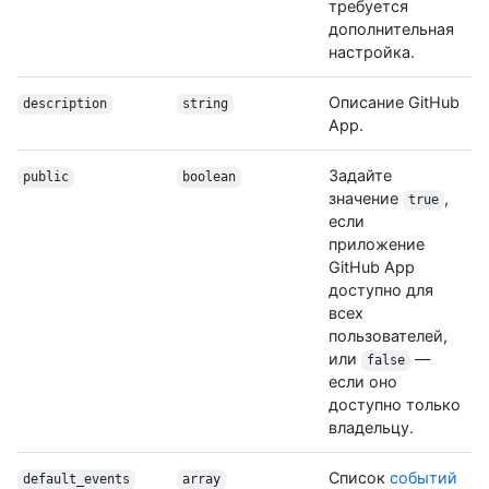
требуется
дополнительная
настройка.
Описание GitHub
description
string
App.
Задайте
public
boolean
значение
,
true
если
приложение
GitHub App
доступно для
всех
пользователей,
или
—
false
если оно
доступно только
владельцу.
Список
событий
default_events
array