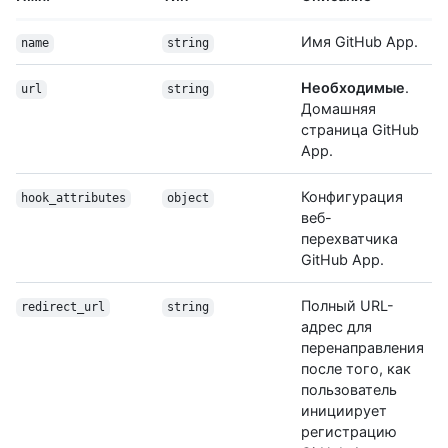
Имя GitHub App.
name
string
Необходимые
.
url
string
Домашняя
страница GitHub
App.
Конфигурация
hook_attributes
object
веб-
перехватчика
GitHub App.
Полный URL-
redirect_url
string
адрес для
перенаправления
после того, как
пользователь
инициирует
регистрацию