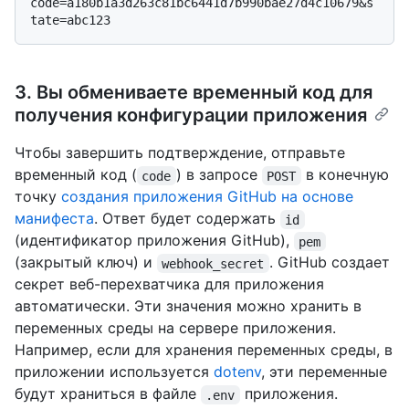
code=a180b1a3d263c81bc6441d7b990bae27d4c10679&s
3. Вы обмениваете временный код для
получения конфигурации приложения
Чтобы завершить подтверждение, отправьте
временный код (
) в запросе
в конечную
code
POST
точку
создания приложения GitHub на основе
манифеста
. Ответ будет содержать
id
(идентификатор приложения GitHub),
pem
(закрытый ключ) и
. GitHub создает
webhook_secret
секрет веб-перехватчика для приложения
автоматически. Эти значения можно хранить в
переменных среды на сервере приложения.
Например, если для хранения переменных среды, в
приложении используется
dotenv
, эти переменные
будут храниться в файле
приложения.
.env