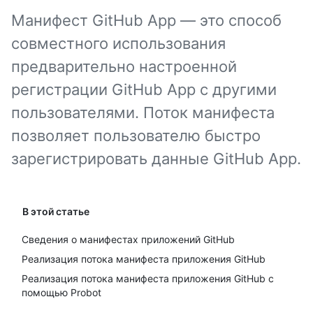
Манифест GitHub App — это способ
совместного использования
предварительно настроенной
регистрации GitHub App с другими
пользователями. Поток манифеста
позволяет пользователю быстро
зарегистрировать данные GitHub App.
В этой статье
Сведения о манифестах приложений GitHub
Реализация потока манифеста приложения GitHub
Реализация потока манифеста приложения GitHub с
помощью Probot