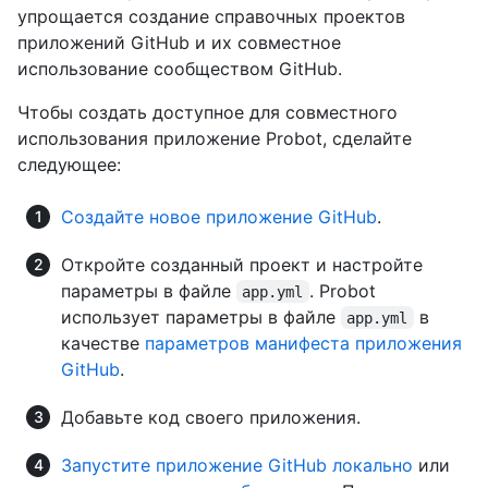
упрощается создание справочных проектов
приложений GitHub и их совместное
использование сообществом GitHub.
Чтобы создать доступное для совместного
использования приложение Probot, сделайте
следующее:
Создайте новое приложение GitHub
.
Откройте созданный проект и настройте
параметры в файле
. Probot
app.yml
использует параметры в файле
в
app.yml
качестве
параметров манифеста приложения
GitHub
.
Добавьте код своего приложения.
Запустите приложение GitHub локально
или