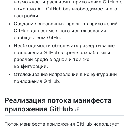
возможности расширять приложение GitHub с
помощью API GitHub без необходимости его
настройки.
Создание справочных проектов приложений
GitHub для совместного использования
сообществом GitHub.
Необходимость обеспечить развертывание
приложения GitHub в среде разработки и
рабочей среде в одной и той же
конфигурации.
Отслеживание исправлений в конфигурации
приложения GitHub.
Реализация потока манифеста
приложения GitHub
Поток манифеста приложения GitHub использует