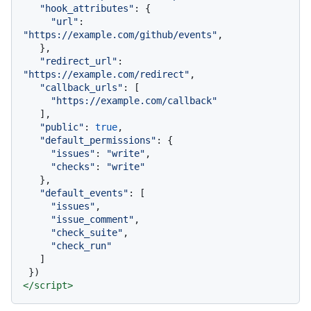
"hook_attributes"
: {

"url"
: 
"https://example.com/github/events"
,

   },

"redirect_url"
: 
"https://example.com/redirect"
,

"callback_urls"
: [

"https://example.com/callback"
   ],

"public"
: 
true
,

"default_permissions"
: {

"issues"
: 
"write"
,

"checks"
: 
"write"
   },

"default_events"
: [

"issues"
,

"issue_comment"
,

"check_suite"
,

"check_run"
   ]

</
script
>