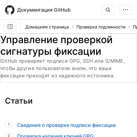
Skip
to
Документация GitHub
main
content
Домашняя страница
Проверка подлинности
П
Управление проверкой
сигнатуры фиксации
GitHub проверяет подписи GPG, SSH или S/MIME,
чтобы другие пользователи знали, что ваши
фиксации приходят из надежного источника.
Статьи
Сведения о проверке подписи фиксации
Проверка наличия ключей GPG