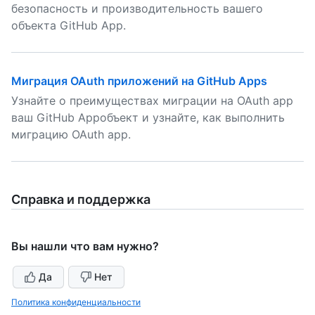
безопасность и производительность вашего
объекта GitHub App.
Миграция OAuth приложений на GitHub Apps
Узнайте о преимуществах миграции на OAuth app
ваш GitHub Appобъект и узнайте, как выполнить
миграцию OAuth app.
Справка и поддержка
Вы нашли что вам нужно?
Да
Нет
Политика конфиденциальности