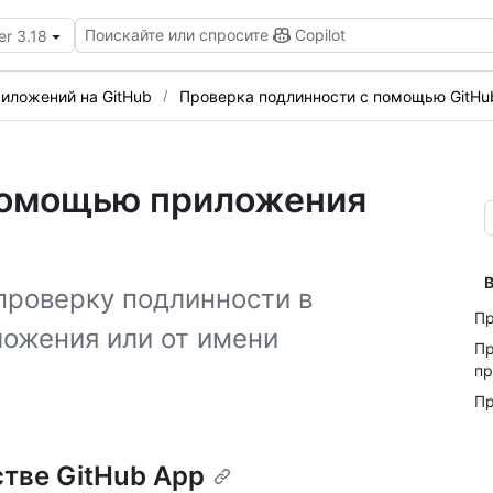
Поискайте или спросите
Copilot
er 3.18
иложений на GitHub
Проверка подлинности с помощью GitHu
помощью приложения
В
проверку подлинности в
Пр
ложения или от имени
Пр
пр
Пр
тве GitHub App