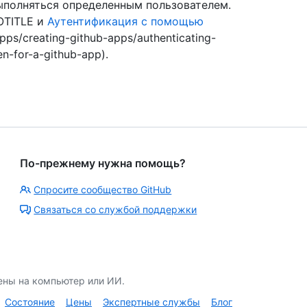
ыполняться определенным пользователем.
OTITLE и
Аутентификация с помощью
apps/creating-github-apps/authenticating-
n-for-a-github-app).
По-прежнему нужна помощь?
Спросите сообщество GitHub
Связаться со службой поддержки
ены на компьютер или ИИ.
Состояние
Цены
Экспертные службы
Блог