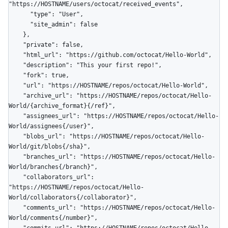
"https://HOSTNAME/users/octocat/received_events",

      "type": "User",

      "site_admin": false

    },

    "private": false,

    "html_url": "https://github.com/octocat/Hello-World",

    "description": "This your first repo!",

    "fork": true,

    "url": "https://HOSTNAME/repos/octocat/Hello-World",

    "archive_url": "https://HOSTNAME/repos/octocat/Hello-
World/{archive_format}{/ref}",

    "assignees_url": "https://HOSTNAME/repos/octocat/Hello-
World/assignees{/user}",

    "blobs_url": "https://HOSTNAME/repos/octocat/Hello-
World/git/blobs{/sha}",

    "branches_url": "https://HOSTNAME/repos/octocat/Hello-
World/branches{/branch}",

    "collaborators_url": 
"https://HOSTNAME/repos/octocat/Hello-
World/collaborators{/collaborator}",

    "comments_url": "https://HOSTNAME/repos/octocat/Hello-
World/comments{/number}",
