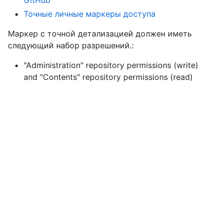
GitHub
Точные личные маркеры доступа
Маркер с точной детализацией должен иметь
следующий набор разрешений.:
"Administration" repository permissions (write)
and
"Contents" repository permissions (read)
Параметры для «Create a fork»
Заголовки
string
accept
Setting to
is recommended.
application/vnd.github+json
Параметры пути