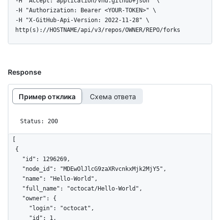
  -H "Accept: application/vnd.github+json" \

  -H "Authorization: Bearer <YOUR-TOKEN>" \

  -H "X-GitHub-Api-Version: 2022-11-28" \

  http(s)://HOSTNAME/api/v3/repos/OWNER/REPO/forks
Response
Пример отклика
Схема ответа
Status: 200
[

  {

    "id": 1296269,

    "node_id": "MDEwOlJlcG9zaXRvcnkxMjk2MjY5",

    "name": "Hello-World",

    "full_name": "octocat/Hello-World",

    "owner": {

      "login": "octocat",

      "id": 1,
