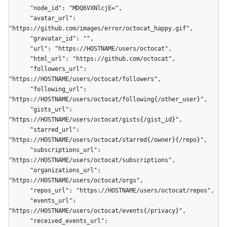
      "node_id": "MDQ6VXNlcjE=",

      "avatar_url": 
"https://github.com/images/error/octocat_happy.gif",

      "gravatar_id": "",

      "url": "https://HOSTNAME/users/octocat",

      "html_url": "https://github.com/octocat",

      "followers_url": 
"https://HOSTNAME/users/octocat/followers",

      "following_url": 
"https://HOSTNAME/users/octocat/following{/other_user}",

      "gists_url": 
"https://HOSTNAME/users/octocat/gists{/gist_id}",

      "starred_url": 
"https://HOSTNAME/users/octocat/starred{/owner}{/repo}",

      "subscriptions_url": 
"https://HOSTNAME/users/octocat/subscriptions",

      "organizations_url": 
"https://HOSTNAME/users/octocat/orgs",

      "repos_url": "https://HOSTNAME/users/octocat/repos",

      "events_url": 
"https://HOSTNAME/users/octocat/events{/privacy}",

      "received_events_url": 