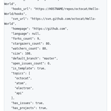
World",

    "hooks_url": "https://HOSTNAME/repos/octocat/Hello-
World/hooks",

    "svn_url": "https://svn.github.com/octocat/Hello-
World",

    "homepage": "https://github.com",

    "language": null,

    "forks_count": 9,

    "stargazers_count": 80,

    "watchers_count": 80,

    "size": 108,

    "default_branch": "master",

    "open_issues_count": 0,

    "is_template": true,

    "topics": [

      "octocat",

      "atom",

      "electron",

      "api"

    ],

    "has_issues": true,

    "has_projects": true,
