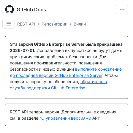
Skip
to
GitHub Docs
main
content
REST API
/
Репозитории
/
Вилки
Имя., Тип,
Имя., Тип,
Имя., Тип,
Имя., Тип,
Имя., Тип,
Имя., Тип,
Description
Description
Description
Description
Description
Description
Эта версия GitHub Enterprise Server была прекращена
2026-07-01
.
Исправления выпускаться не будут даже
при критических проблемах безопасности. Для
повышения производительности, повышения
безопасности и новых функций
выполните обновление
до последней версии GitHub Enterprise Server
. Чтобы
получить справку по обновлению,
обратитесь в
службу поддержки GitHub Enterprise
.
REST API теперь версия.
Дополнительные сведения
см. в разделе "
О управлении версиями
API".