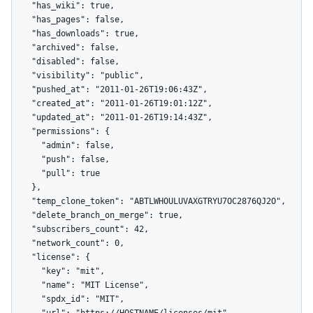
    "has_wiki": true,

    "has_pages": false,

    "has_downloads": true,

    "archived": false,

    "disabled": false,

    "visibility": "public",

    "pushed_at": "2011-01-26T19:06:43Z",

    "created_at": "2011-01-26T19:01:12Z",

    "updated_at": "2011-01-26T19:14:43Z",

    "permissions": {

      "admin": false,

      "push": false,

      "pull": true

    },

    "temp_clone_token": "ABTLWHOULUVAXGTRYU7OC2876QJ2O",

    "delete_branch_on_merge": true,

    "subscribers_count": 42,

    "network_count": 0,

    "license": {

      "key": "mit",

      "name": "MIT License",

      "spdx_id": "MIT",
