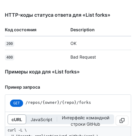
HTTP-коды статуса ответа для «List forks»
Код состояния
Description
OK
200
Bad Request
400
Примеры кода для «List forks»
Пример запроса
/repos
/{owner}
/{repo}
/forks
GET
Интерфейс командной
cURL
JavaScript
строки GitHub
curl -L \
