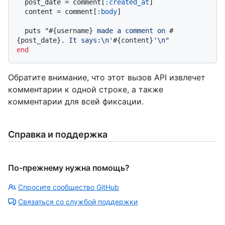
  post_date = comment[
:created_at
]

  content = comment[
:body
]

  puts 
"
#{username}
 made a comment on 
#
{post_date}
. It says:\n'
#{content}
'\n"
end
Обратите внимание, что этот вызов API извлечет
комментарии к одной строке, а также
комментарии для всей фиксации.
Справка и поддержка
По-прежнему нужна помощь?
Спросите сообщество GitHub
Связаться со службой поддержки