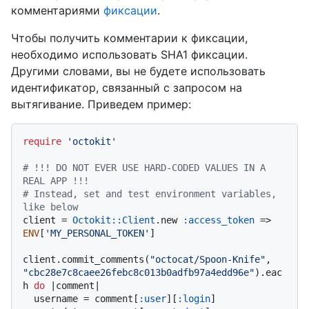
комментариями
фиксации
.
Чтобы получить комментарии к фиксации,
необходимо использовать SHA1 фиксации.
Другими словами, вы не будете использовать
идентификатор, связанный с запросом на
вытягивание. Приведем пример:
require
'octokit'
# !!! DO NOT EVER USE HARD-CODED VALUES IN A 
REAL APP !!!
# Instead, set and test environment variables, 
like below
client = 
Octokit::Client
.new 
:access_token
 => 
ENV
[
'MY_PERSONAL_TOKEN'
]

client.commit_comments(
"octocat/Spoon-Knife"
, 
"cbc28e7c8caee26febc8c013b0adfb97a4edd96e"
).eac
h 
do
 |
comment
|

  username = comment[
:user
][
:login
]
