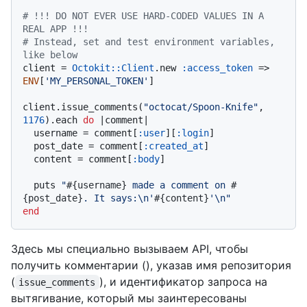
# !!! DO NOT EVER USE HARD-CODED VALUES IN A 
REAL APP !!!
# Instead, set and test environment variables, 
like below
client = 
Octokit::Client
.new 
:access_token
 => 
ENV
[
'MY_PERSONAL_TOKEN'
]

client.issue_comments(
"octocat/Spoon-Knife"
, 
1176
).each 
do
 |
comment
|

  username = comment[
:user
][
:login
]

  post_date = comment[
:created_at
]

  content = comment[
:body
]

  puts 
"
#{username}
 made a comment on 
#
{post_date}
. It says:\n'
#{content}
'\n"
end
Здесь мы специально вызываем API, чтобы
получить комментарии (), указав имя репозитория
(
), и идентификатор запроса на
issue_comments
вытягивание, который мы заинтересованы