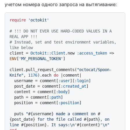
учетом номера одного запроса на вытягивание:
require
'octokit'
# !!! DO NOT EVER USE HARD-CODED VALUES IN A 
REAL APP !!!
# Instead, set and test environment variables, 
like below
client = 
Octokit::Client
.new 
:access_token
 => 
ENV
[
'MY_PERSONAL_TOKEN'
]

client.pull_request_comments(
"octocat/Spoon-
Knife"
, 
1176
).each 
do
 |
comment
|

  username = comment[
:user
][
:login
]

  post_date = comment[
:created_at
]

  content = comment[
:body
]

  path = comment[
:path
]

  position = comment[
:position
]

  puts 
"
#{username}
 made a comment on 
#
{post_date}
 for the file called 
#{path}
, on 
line 
#{position}
. It says:\n'
#{content}
'\n"