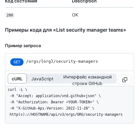
Код состояния
Description
OK
200
Примеры кода для «List security manager teams»
Пример запроса
/orgs
/{org}
/security-managers
GET
Интерфейс командной
cURL
JavaScript
строки GitHub
curl -L \

  -H "Accept: application/vnd.github+json" \

  -H "Authorization: Bearer <YOUR-TOKEN>" \

  -H "X-GitHub-Api-Version: 2022-11-28" \

  http(s)://HOSTNAME/api/v3/orgs/ORG/security-managers