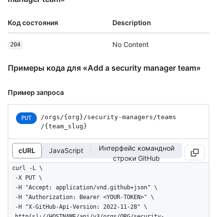
Код состояния
Description
No Content
204
Примеры кода для «Add a security manager team»
Пример запроса
/orgs
/{org}
/security-managers
/teams
PUT
/{team_
slug}
Интерфейс командной
cURL
JavaScript
строки GitHub
curl -L \

  -X PUT \

  -H "Accept: application/vnd.github+json" \

  -H "Authorization: Bearer <YOUR-TOKEN>" \

  -H "X-GitHub-Api-Version: 2022-11-28" \

  http(s)://HOSTNAME/api/v3/orgs/ORG/security-