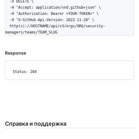
  -X DELETE \

  -H "Accept: application/vnd.github+json" \

  -H "Authorization: Bearer <YOUR-TOKEN>" \

  -H "X-GitHub-Api-Version: 2022-11-28" \

  http(s)://HOSTNAME/api/v3/orgs/ORG/security-
managers/teams/TEAM_SLUG
Response
Status: 204
Справка и поддержка