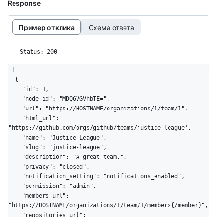
Response
Пример отклика
Схема ответа
Status: 200
[

  {

    "id": 1,

    "node_id": "MDQ6VGVhbTE=",

    "url": "https://HOSTNAME/organizations/1/team/1",

    "html_url": 
"https://github.com/orgs/github/teams/justice-league",

    "name": "Justice League",

    "slug": "justice-league",

    "description": "A great team.",

    "privacy": "closed",

    "notification_setting": "notifications_enabled",

    "permission": "admin",

    "members_url": 
"https://HOSTNAME/organizations/1/team/1/members{/member}",

    "repositories_url": 