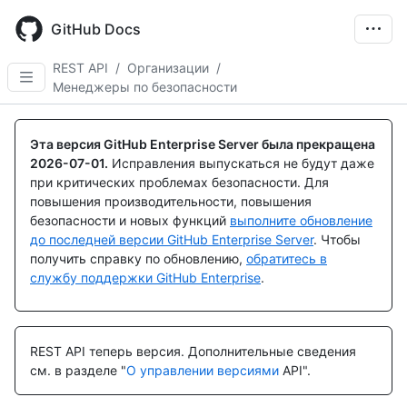
Skip
to
GitHub Docs
main
content
REST API
/
Организации
/
Менеджеры по безопасности
Имя., Тип,
Имя., Тип,
Имя., Тип,
Имя., Тип,
Имя., Тип,
Имя., Тип,
Description
Description
Description
Description
Description
Description
Эта версия GitHub Enterprise Server была прекращена
2026-07-01
.
Исправления выпускаться не будут даже
при критических проблемах безопасности. Для
повышения производительности, повышения
безопасности и новых функций
выполните обновление
до последней версии GitHub Enterprise Server
. Чтобы
получить справку по обновлению,
обратитесь в
службу поддержки GitHub Enterprise
.
REST API теперь версия.
Дополнительные сведения
см. в разделе "
О управлении версиями
API".