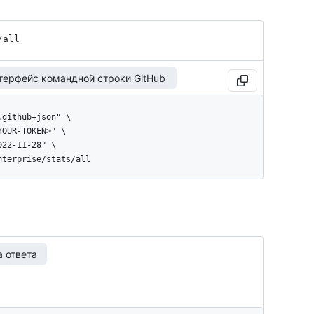
/all
терфейс командной строки GitHub
enterprise/stats/all
 ответа