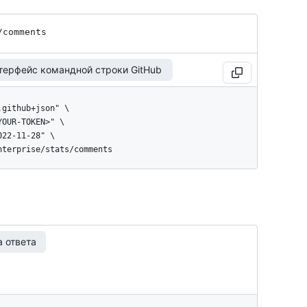
/comments
терфейс командной строки GitHub
enterprise/stats/comments
 ответа