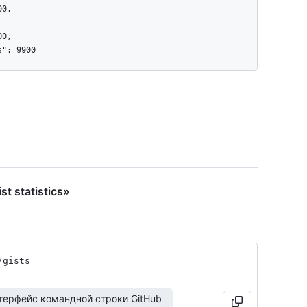
t statistics»
/gists
терфейс командной строки GitHub