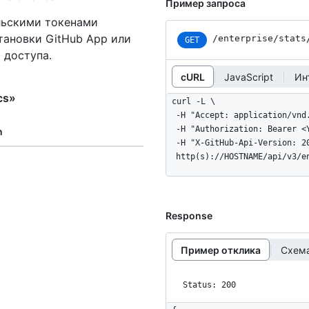
Пример запроса
ельскими токенами
тановки GitHub App или
/enterprise/stats
GET
 доступа.
cURL
JavaScript
Ин
cs»
curl -L \

  -H "Accept: application/vnd.github+json" \

  -H "Authorization: Bearer <YOUR-TOKEN>" \

n
  -H "X-GitHub-Api-Version: 2022-11-28" \

  http(s)://HOSTNAME/api/v3/
Response
Пример отклика
Схема
Status: 200