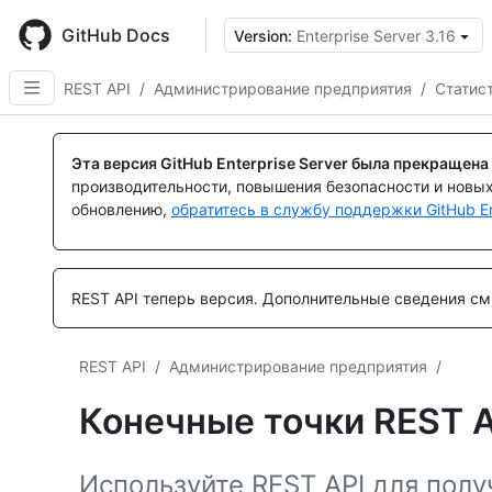
Skip
to
GitHub Docs
Version:
Enterprise Server 3.16
main
content
REST API
/
Администрирование предприятия
/
Статис
Эта версия GitHub Enterprise Server была прекращена
производительности, повышения безопасности и новы
обновлению,
обратитесь в службу поддержки GitHub En
REST API теперь версия.
Дополнительные сведения см.
REST API
/
Администрирование предприятия
/
Конечные точки REST A
Используйте REST API для полу