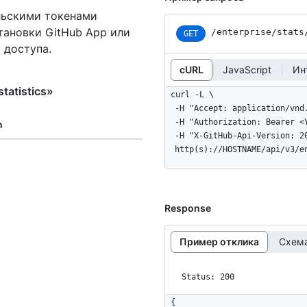
ельскими токенами
тановки GitHub App или
/enterprise
/stats
GET
 доступа.
cURL
JavaScript
Ин
tatistics»
curl -L \

  -H "Accept: application/vnd.github+json" \

  -H "Authorization: Bearer <YOUR-TOKEN>" \

n
  -H "X-GitHub-Api-Version: 2022-11-28" \

  http(s)://HOSTNAME/api/v3/
Response
Пример отклика
Схема
Status: 200
{
