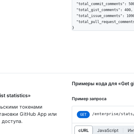
  "total_commit_comments": 5000,

  "total_gist_comments": 400,

  "total_issue_comments": 10900,

  "total_pull_request_comments": 9900

}
Примеры кода для «Get gis
t statistics»
Пример запроса
ельскими токенами
тановки GitHub App или
/enterprise/stats
GET
 доступа.
cURL
JavaScript
Ин