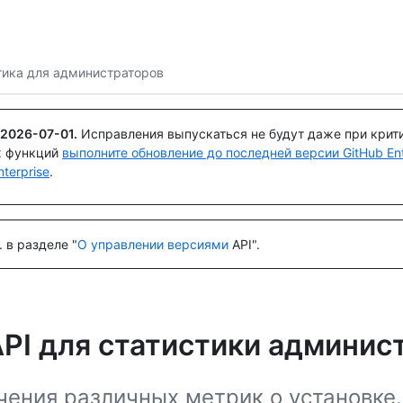
Поискайте или спросите
Copilot
тика для администраторов
2026-07-01
.
Исправления выпускаться не будут даже при крит
х функций
выполните обновление до последней версии GitHub Ente
terprise
.
 в разделе "
О управлении версиями
API".
PI для статистики админис
чения различных метрик о установке.