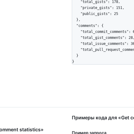
    "total_gists": 178,

    "private_gists": 151,

    "public_gists": 25

  },

  "comments": {

    "total_commit_comments": 6,

    "total_gist_comments": 28,

    "total_issue_comments": 366,

    "total_pull_request_comments": 30

  }

}
Примеры кода для «Get co
mment statistics»
Пример запроса