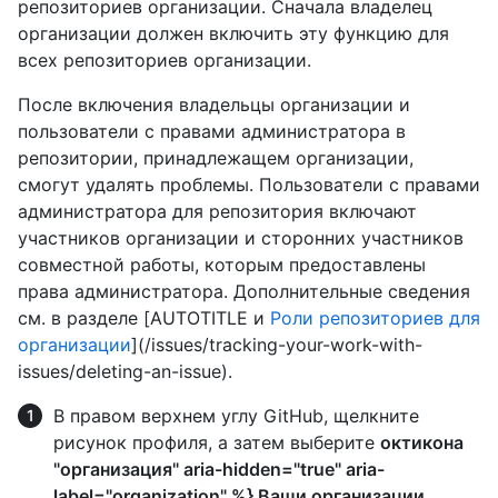
репозиториев организации. Сначала владелец
организации должен включить эту функцию для
всех репозиториев организации.
После включения владельцы организации и
пользователи с правами администратора в
репозитории, принадлежащем организации,
смогут удалять проблемы. Пользователи с правами
администратора для репозитория включают
участников организации и сторонних участников
совместной работы, которым предоставлены
права администратора. Дополнительные сведения
см. в разделе [AUTOTITLE и
Роли репозиториев для
организации
](/issues/tracking-your-work-with-
issues/deleting-an-issue).
В правом верхнем углу GitHub, щелкните
рисунок профиля, а затем выберите
октикона
"организация" aria-hidden="true" aria-
label="organization" %} Ваши организации
.