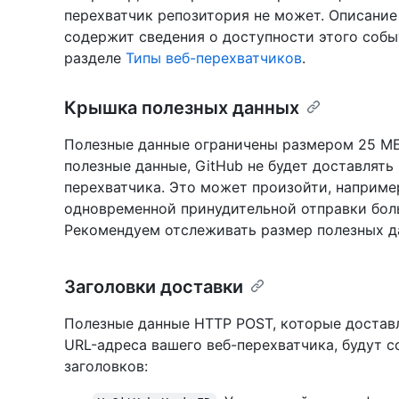
перехватчик репозитория не может. Описание
содержит сведения о доступности этого собы
разделе
Типы веб-перехватчиков
.
Крышка полезных данных
Полезные данные ограничены размером 25 МБ
полезные данные, GitHub не будет доставлять
перехватчика. Это может произойти, наприме
одновременной принудительной отправки боль
Рекомендуем отслеживать размер полезных да
Заголовки доставки
Полезные данные HTTP POST, которые достав
URL-адреса вашего веб-перехватчика, будут 
заголовков: