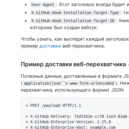
: Этот заголовок всегда будет
User-Agent
: т
X-GitHub-Hook-Installation-Target-Type
: Уни
X-GitHub-Hook-Installation-Target-ID
которому был создан вебхук.
Чтобы узнать, как выглядит каждый заголовок
пример
доставки
веб-перехватчика.
Пример доставки веб-перехватчика
Полезные данные, доставленные в формате JS
(
). Ни
application/json``x-www-form-urlencoded
перехватчика, использующего формат JSON.
> 
POST /payload HTTP/1.1
> 
X-GitHub-Delivery: 72d3162e-cc78-11e3-81ab
> 
X-GitHub-Enterprise-Version: 2.15.0
> 
X-GitHub-Enterprise-Host: example.com