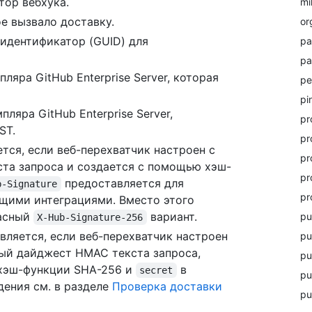
тор вебхука.
mi
ое вызвало доставку.
or
 идентификатор (GUID) для
pa
pa
пляра GitHub Enterprise Server, которая
pe
pi
пляра GitHub Enterprise Server,
pr
ST.
pr
ется, если веб-перехватчик настроен с
pr
ста запроса и создается с помощью хэш-
pr
предоставляется для
b-Signature
pr
щими интеграциями. Вместо этого
пасный
вариант.
pu
X-Hub-Signature-256
авляется, если веб-перехватчик настроен
pu
ный дайджест HMAC текста запроса,
pu
 хэш-функции SHA-256 и
в
secret
pu
дения см. в разделе
Проверка доставки
pu