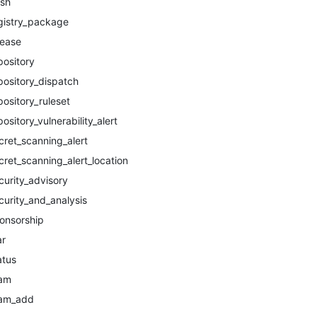
sh
gistry_package
lease
pository
pository_dispatch
pository_ruleset
pository_vulnerability_alert
cret_scanning_alert
cret_scanning_alert_location
curity_advisory
curity_and_analysis
onsorship
ar
atus
am
am_add