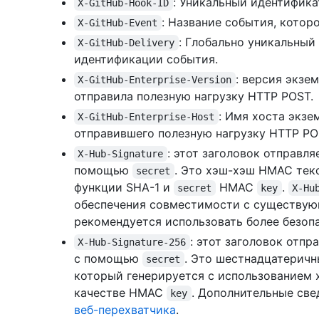
: Уникальный идентифика
X-GitHub-Hook-ID
: Название события, котор
X-GitHub-Event
: Глобально уникальный
X-GitHub-Delivery
идентификации события.
: версия экзем
X-GitHub-Enterprise-Version
отправила полезную нагрузку HTTP POST.
: Имя хоста экзем
X-GitHub-Enterprise-Host
отправившего полезную нагрузку HTTP PO
: этот заголовок отправля
X-Hub-Signature
помощью
. Это хэш-хэш HMAC тек
secret
функции SHA-1 и
HMAC
.
secret
key
X-Hu
обеспечения совместимости с существую
рекомендуется использовать более безо
: этот заголовок отпр
X-Hub-Signature-256
с помощью
. Это шестнадцатерич
secret
который генерируется с использованием
качестве HMAC
. Дополнительные све
key
веб-перехватчика
.