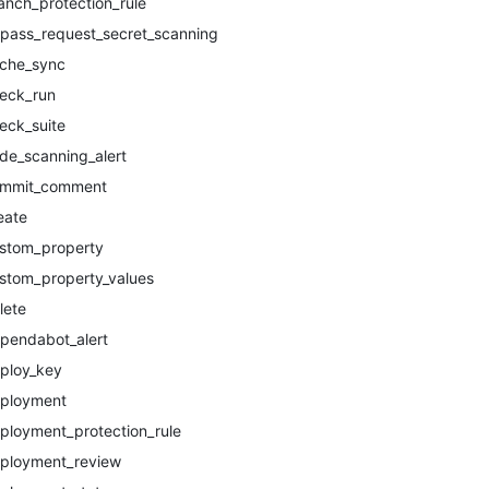
anch_protection_rule
pass_request_secret_scanning
che_sync
eck_run
eck_suite
de_scanning_alert
mmit_comment
eate
stom_property
stom_property_values
lete
pendabot_alert
ploy_key
ployment
ployment_protection_rule
ployment_review