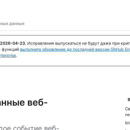
Поискайте или спросите
Copilot
зные данные
2026-04-23
.
Исправления выпускаться не будут даже при кри
х функций
выполните обновление до последней версии GitHub Ente
terprise
.
анные веб-
В
Св
пе
br
дое событие веб-