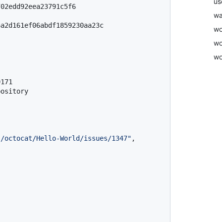
us
702edd92eea23791c5f6
wa
6a2d161ef06abdf1859230aa23c
wo
wo
wo
9171
pository
s/octocat/Hello-World/issues/1347"
,