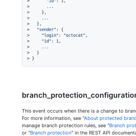
> 
"id"
: 1,
> 
      ...
> 
    },
> 
    ...
> 
  },
> 
"sender"
: {
> 
"login"
: 
"octocat"
,
> 
"id"
: 1,
> 
    ...
> 
  }
> 
}
branch_protection_configuratio
This event occurs when there is a change to branc
For more information, see "
About protected bran
manage branch protection rules, see "
Branch prot
or "
Branch protection
" in the REST API documenta