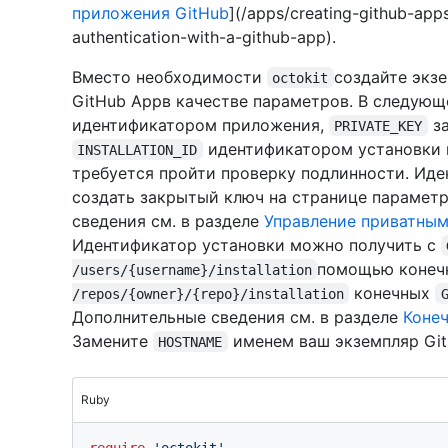
приложения GitHub
](/apps/creating-github-app
authentication-with-a-github-app).
Вместо необходимости
создайте экз
octokit
GitHub Appв качестве параметров. В следую
идентификатором приложения,
за
PRIVATE_KEY
идентификатором установки 
INSTALLATION_ID
требуется пройти проверку подлинности. Ид
создать закрытый ключ на странице парамет
сведения см. в разделе
Управление приватным
Идентификатор установки можно получить с
помощью конеч
/users/{username}/installation
конечных
/repos/{owner}/{repo}/installation
Дополнительные сведения см. в разделе
Конеч
Замените
именем ваш экземпляр GitHu
HOSTNAME
Ruby
require
'octokit'