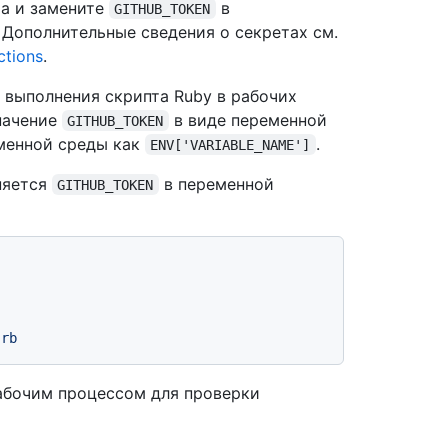
та и замените
в
GITHUB_TOKEN
Дополнительные сведения о секретах см.
tions
.
 выполнения скрипта Ruby в рабочих
значение
в виде переменной
GITHUB_TOKEN
еменной среды как
.
ENV['VARIABLE_NAME']
няется
в переменной
GITHUB_TOKEN
абочим процессом для проверки