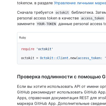
tokenсм. в разделе
Управление личными марк
Сначала требуется
библиотека. Зате
octokit
personal access token в качестве
access_token
замените
данные personal access t
YOUR-TOKEN
Ruby
require
'octokit'
octokit = 
Octokit::Client
.new(
access_token:
Проверка подлинности с помощью G
Если вы хотите использовать API от имени ор
GitHub рекомендует использовать GitHub App.
Apps, справочная документация REST для этой
маркера GitHub App. Дополнительные сведени