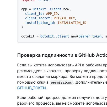
app = 
Octokit::Client
.new(

client_id:
APP_ID
,

client_secret:
PRIVATE_KEY
,

installation_id:
INSTALLATION_ID
)

octokit = 
Octokit::Client
.new(
bearer_token:
Проверка подлинности в GitHub Acti
Если вы хотите использовать API в рабочем пр
рекомендует выполнять проверку подлиннос
вместо создания маркера. Вы можете предос
помощью ключа
. Дополнительные
permissions
GITHUB_TOKEN
.
Если рабочий процесс должен получить досту
рабочего процесса, вы не сможете использов