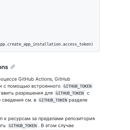
ons
оцессе GitHub Actions, GitHub
ти с помощью встроенного
GITHUB_TOKEN
тавить разрешения для
с
GITHUB_TOKEN
 сведения см. в
разделе
GITHUB_TOKEN
п к ресурсам за пределами репозитория
ать
. В этом случае
GITHUB_TOKEN