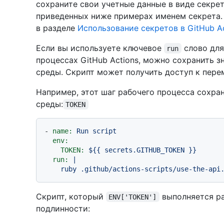
сохраните свои учетные данные в виде секре
приведенных ниже примерах именем секрета. 
в разделе
Использование секретов в GitHub Ac
Если вы используете ключевое
слово для
run
процессах GitHub Actions, можно сохранить 
среды. Скрипт может получить доступ к пер
Например, этот шаг рабочего процесса сохра
среды:
TOKEN
-
name:
Run
script
env:
TOKEN:
${{
secrets.GITHUB_TOKEN
}}
run:
|

Скрипт, который
выполняется р
ENV['TOKEN']
подлинности: