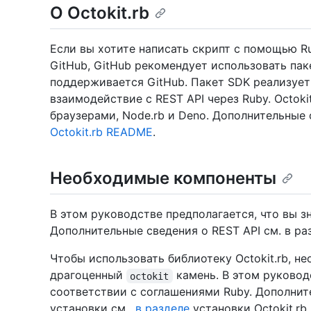
О Octokit.rb
Если вы хотите написать скрипт с помощью R
GitHub, GitHub рекомендует использовать пакет
поддерживается GitHub. Пакет SDK реализуе
взаимодействие с REST API через Ruby. Octok
браузерами, Node.rb и Deno. Дополнительные 
Octokit.rb README
.
Необходимые компоненты
В этом руководстве предполагается, что вы зн
Дополнительные сведения о REST API см. в р
Чтобы использовать библиотеку Octokit.rb, н
драгоценный
камень. В этом руковод
octokit
соответствии с соглашениями Ruby. Дополнит
установки см
. в разделе
установки Octokit.rb