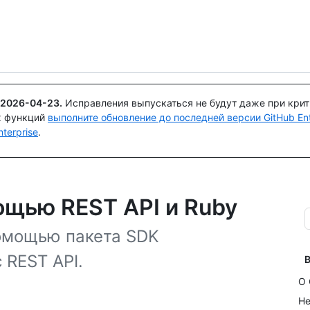
Поискайте или спросите
Copilot
2026-04-23
.
Исправления выпускаться не будут даже при кри
х функций
выполните обновление до последней версии GitHub Ente
terprise
.
ощью REST API и Ruby
помощью пакета SDK
 REST API.
В
О 
Не