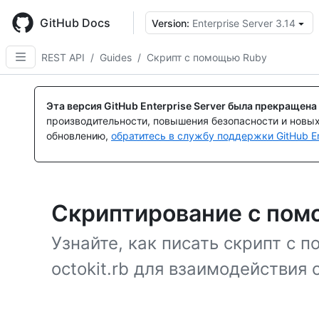
Skip
to
GitHub Docs
Version:
Enterprise Server 3.14
main
content
REST API
/
Guides
/
Скрипт с помощью Ruby
Эта версия GitHub Enterprise Server была прекращена
производительности, повышения безопасности и новы
обновлению,
обратитесь в службу поддержки GitHub En
Скриптирование с пом
Узнайте, как писать скрипт с 
octokit.rb для взаимодействия с