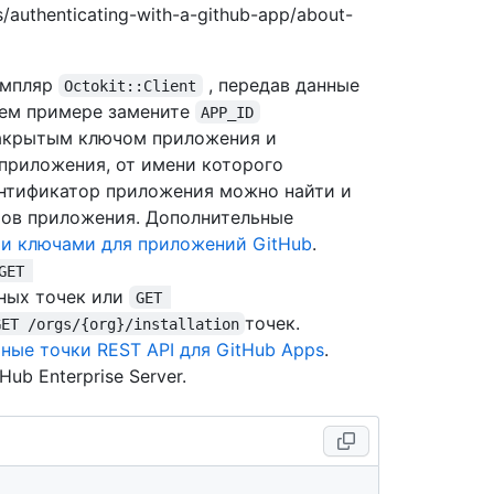
s/authenticating-with-a-github-app/about-
емпляр
, передав данные
Octokit::Client
щем примере замените
APP_ID
крытым ключом приложения и
приложения, от имени которого
ентификатор приложения можно найти и
ров приложения. Дополнительные
и ключами для приложений GitHub
.
GET 
ных точек или
GET 
точек.
GET /orgs/{org}/installation
ные точки REST API для GitHub Apps
.
b Enterprise Server.