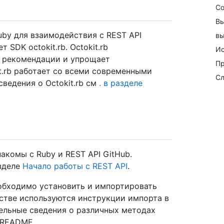
Со
Вы
uby для взаимодействия с REST API
вы
 SDK octokit.rb. Octokit.rb
Ис
т рекомендации и упрощает
Пр
it.rb работает со всеми современными
Сл
сведения о Octokit.rb см
. в разделе
акомы с Ruby и REST API GitHub.
азделе
Начало работы с REST API
.
еобходимо установить и импортировать
стве используются инструкции импорта в
ельные сведения о различных методах
 README.