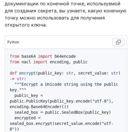
документации по конечной точке, используемой
для создания секрета, вы узнаете, какую конечную
точку можно использовать для получения
открытого ключа.
Python
from
 base64 
import
from
 nacl 
import
 encoding, public

def
encrypt
(
public_key: 
str
, secret_value: 
str
) 
-> 
str
:

"""Encrypt a Unicode string using the public 
key."""
  public_key = 
public.PublicKey(public_key.encode(
"utf-8"
), 
encoding.Base64Encoder())

  sealed_box = public.SealedBox(public_key)

  encrypted = 
sealed_box.encrypt(secret_value.encode(
"utf-
8"
))
