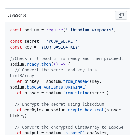
JavaScript
const
 sodium = 
require
(
'libsodium-wrappers'
)

const
 secret = 
'YOUR_SECRET'
const
 key = 
'YOUR_BASE64_KEY'
//Check if libsodium is ready and then proceed.
sodium.
ready
.
then
(
() =>
 {

// Convert the secret and key to a 
Uint8Array.
let
 binkey = sodium.
from_base64
(key, 
sodium.
base64_variants
.
ORIGINAL
)

let
 binsec = sodium.
from_string
(secret)

// Encrypt the secret using libsodium
let
 encBytes = sodium.
crypto_box_seal
(binsec, 
binkey)

// Convert the encrypted Uint8Array to Base64
let
 output = sodium.
to_base64
(encBytes, 