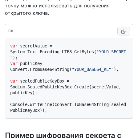
точку можно использовать для получения
открытого ключа.
C#
var
 secretValue = 
System.Text.Encoding.UTF8.GetBytes(
"YOUR_SECRET
"
var
 publicKey = 
Convert.FromBase64String(
"YOUR_BASE64_KEY"
);

var
 sealedPublicKeyBox = 
Sodium.SealedPublicKeyBox.Create(secretValue, 
publicKey);

Console.WriteLine(Convert.ToBase64String(sealed
Пример шифрования секрета с