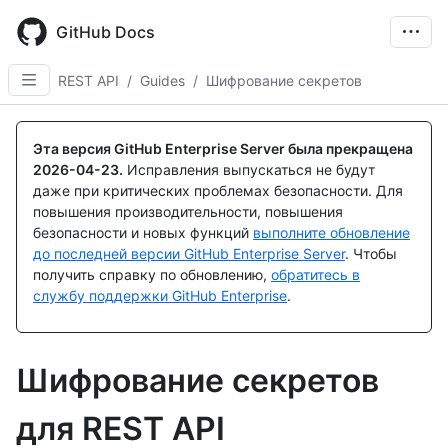
Skip
to
GitHub Docs
main
content
REST API
/
Guides
/
Шифрование секретов
Эта версия GitHub Enterprise Server была прекращена
2026-04-23
.
Исправления выпускаться не будут
даже при критических проблемах безопасности. Для
повышения производительности, повышения
безопасности и новых функций
выполните обновление
до последней версии GitHub Enterprise Server
. Чтобы
получить справку по обновлению,
обратитесь в
службу поддержки GitHub Enterprise
.
Шифрование секретов
для REST API