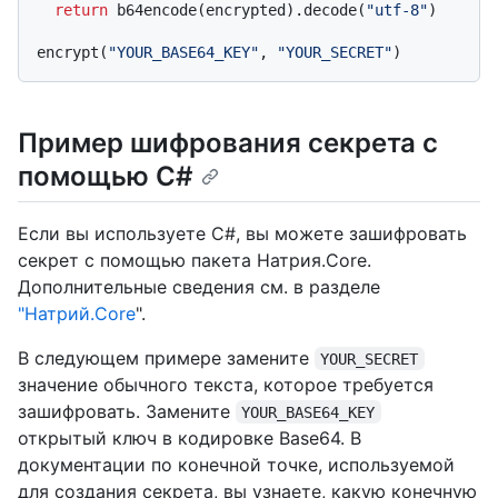
return
 b64encode(encrypted).decode(
"utf-8"
)

encrypt(
"YOUR_BASE64_KEY"
, 
"YOUR_SECRET"
Пример шифрования секрета с
помощью C#
Если вы используете C#, вы можете зашифровать
секрет с помощью пакета Натрия.Core.
Дополнительные сведения см. в разделе
"Натрий.Core
".
В следующем примере замените
YOUR_SECRET
значение обычного текста, которое требуется
зашифровать. Замените
YOUR_BASE64_KEY
открытый ключ в кодировке Base64. В
документации по конечной точке, используемой
для создания секрета, вы узнаете, какую конечную