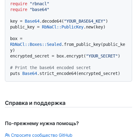
require
"rbnacl"
require
"base64"
key = 
Base64
.decode64(
"YOUR_BASE64_KEY"
)

public_key = 
RbNaCl::PublicKey
.new(key)

box = 
RbNaCl
:
:Boxes
:
:Sealed
.from_public_key(public_ke
y)

encrypted_secret = box.encrypt(
"YOUR_SECRET"
)

# Print the base64 encoded secret
puts 
Base64
Справка и поддержка
По-прежнему нужна помощь?
Спросите сообщество GitHub