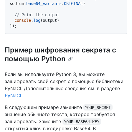
sodium.
base64_variants
.
ORIGINAL
)

// Print the output
console
.
log
(output)

Пример шифрования секрета с
помощью Python
Если вы используете Python 3, вы можете
зашифровать свой секрет с помощью библиотеки
PyNaCl. Дополнительные сведения см. в разделе
PyNaCl
.
В следующем примере замените
YOUR_SECRET
значение обычного текста, которое требуется
зашифровать. Замените
YOUR_BASE64_KEY
открытый ключ в кодировке Base64. В