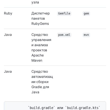
узла
Ruby
Диспетчер
Gemfile
gem
пакетов
RubyGems
Java
Средство
pom.xml
mvn
управления
и анализа
проектов
Apache
Maven
Java
Средство
автоматизац
ии сборки
Gradle для
Java
          `build.gradle` или `build.gradle.kts`  