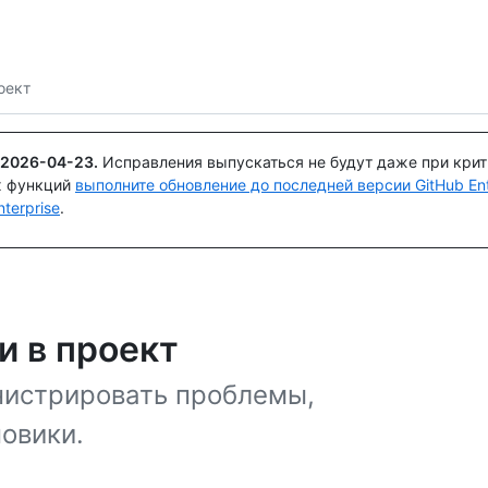
Поискайте или спросите
Copilot
оект
2026-04-23
.
Исправления выпускаться не будут даже при кри
х функций
выполните обновление до последней версии GitHub Ente
terprise
.
и в проект
инистрировать проблемы,
овики.