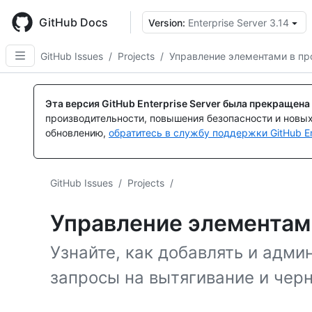
Skip
to
GitHub Docs
Version:
Enterprise Server 3.14
main
content
GitHub Issues
/
Projects
/
Управление элементами в пр
Эта версия GitHub Enterprise Server была прекращена
производительности, повышения безопасности и новы
обновлению,
обратитесь в службу поддержки GitHub En
GitHub Issues
/
Projects
/
Управление элементам
Узнайте, как добавлять и адм
запросы на вытягивание и черн