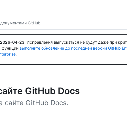
Поискайте или спросите
Copilot
 документами GitHub
2026-04-23
.
Исправления выпускаться не будут даже при кри
х функций
выполните обновление до последней версии GitHub Ente
terprise
.
сайте GitHub Docs
а сайте GitHub Docs.