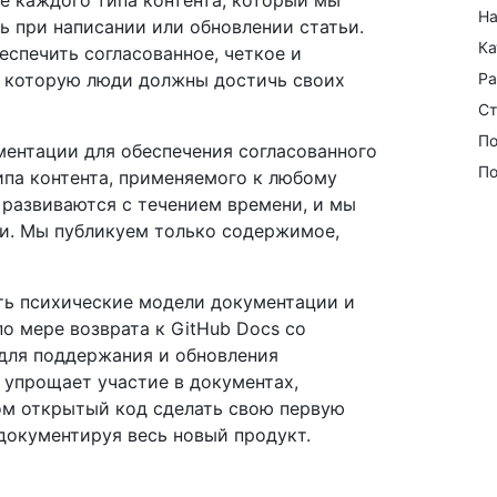
ие каждого типа контента, который мы
На
ть при написании или обновлении статьи.
Ка
еспечить согласованное, четкое и
 которую люди должны достичь своих
Ра
Ст
По
ментации для обеспечения согласованного
По
па контента, применяемого к любому
 развиваются с течением времени, и мы
и. Мы публикуем только содержимое,
ь психические модели документации и
о мере возврата к GitHub Docs со
 для поддержания и обновления
 упрощает участие в документах,
ком открытый код сделать свою первую
 документируя весь новый продукт.