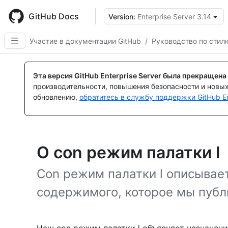
Skip
to
GitHub Docs
Version:
Enterprise Server 3.14
main
content
Участие в документации GitHub
/
Руководство по стилю
Эта версия GitHub Enterprise Server была прекращена
производительности, повышения безопасности и новы
обновлению,
обратитесь в службу поддержки GitHub En
О con режим палатки l
Con режим палатки l описывае
содержимого, которое мы публ