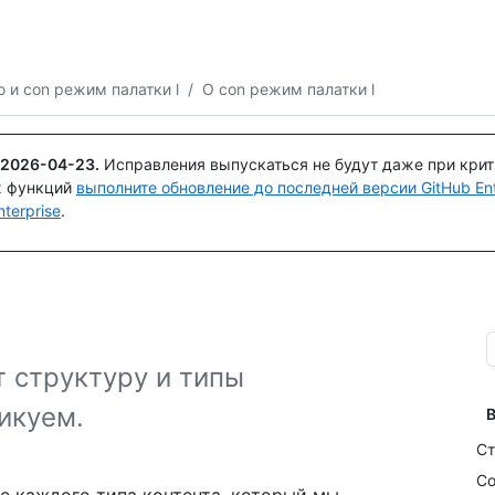
Поискайте или спросите
Copilot
 и con режим палатки l
/
О con режим палатки l
2026-04-23
.
Исправления выпускаться не будут даже при кри
х функций
выполните обновление до последней версии GitHub Ente
terprise
.
т структуру и типы
икуем.
В
Ст
Со