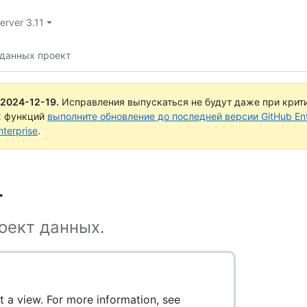
erver 3.11
 данных проект
2024-12-19
.
Исправления выпускаться не будут даже при крит
х функций
выполните обновление до последней версии GitHub Ente
terprise
.
т
оект данных.
 a view. For more information, see