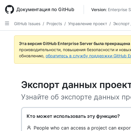
Skip
to
Документация по GitHub
Version: 
Enterprise S
main
content
GitHub Issues
/
Projects
/
Управление проект
/
Экспорт
Эта версия GitHub Enterprise Server была прекращена
производительности, повышения безопасности и новы
обновлению,
обратитесь в службу поддержки GitHub En
Экспорт данных проек
Узнайте об экспорте данных пр
Кто может использовать эту функцию?
People who can access a project can export