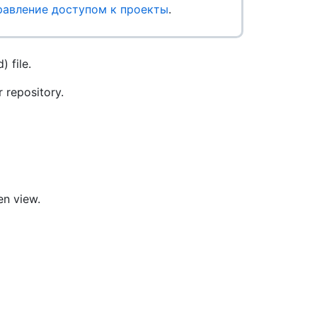
равление доступом к проекты
.
 file.
 repository.
en view.