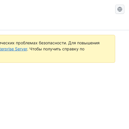
Search
GitHub
Docs
ических проблемах безопасности. Для повышения
rprise Server
. Чтобы получить справку по