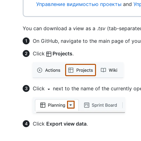
Управление видимостью проекты
and
Уп
You can download a view as a
.tsv
(tab-separated)
On GitHub, navigate to the main page of your
Click
Projects
.
Click
next to the name of the currently op
Click
Export view data
.