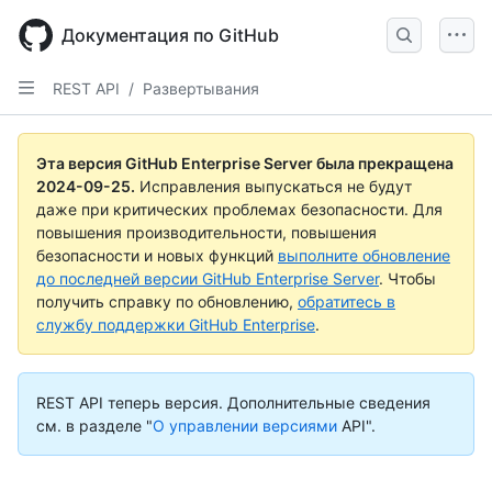
Skip
to
Документация по GitHub
main
content
REST API
/
Развертывания
Эта версия GitHub Enterprise Server была прекращена
2024-09-25
.
Исправления выпускаться не будут
даже при критических проблемах безопасности. Для
повышения производительности, повышения
безопасности и новых функций
выполните обновление
до последней версии GitHub Enterprise Server
. Чтобы
получить справку по обновлению,
обратитесь в
службу поддержки GitHub Enterprise
.
REST API теперь версия.
Дополнительные сведения
см. в разделе "
О управлении версиями
API".