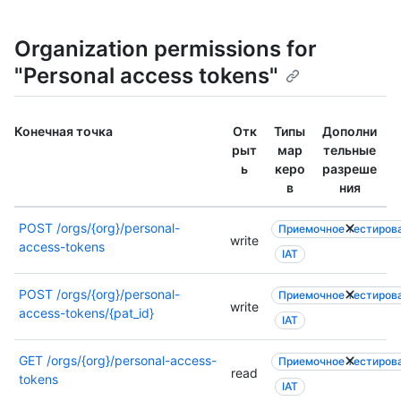
г
с
о
я
Organization permissions for
е
д
р
р
"Personal access tokens"
а
у
з
г
р
о
Конечная точка
Отк
Типы
Дополни
е
е
рыт
мар
тельные
ш
р
ь
керо
разреше
е
а
в
ния
н
з
и
р
POST
/orgs/{org}/personal-
Приемочное тестиров
е
е
write
access-tokens
.
ш
IAT
Д
е
о
н
POST
/orgs/{org}/personal-
Приемочное тестиров
write
п
и
access-tokens/{pat_id}
IAT
о
е
л
.
GET
/orgs/{org}/personal-access-
Приемочное тестиров
н
Д
read
tokens
и
о
IAT