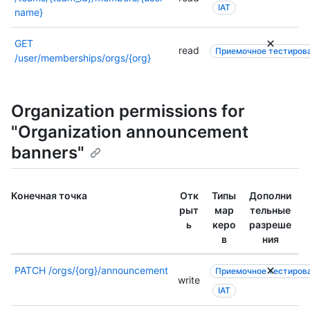
т
ч
т
IAT
о
name}
о
н
о
н
ч
о
й
е
GET
к
й
к
read
Приемочное тестиров
ч
/user/memberships/orgs/{org}
е
т
о
н
.
о
н
о
ч
е
й
к
ч
Organization permissions for
т
е
н
о
"Organization announcement
.
о
ч
banners"
й
к
т
е
о
.
ч
Конечная точка
Отк
Типы
Дополни
к
рыт
мар
тельные
е
ь
керо
разреше
.
в
ния
PATCH
/orgs/{org}/announcement
Приемочное тестиров
write
IAT