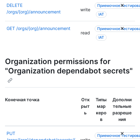
DELETE
Приемочное тестиров
write
/orgs/{org}/announcement
IAT
GET
/orgs/{org}/announcement
Приемочное тестиров
read
IAT
Organization permissions for
"Organization dependabot secrets"
Конечная точка
Отк
Типы
Дополни
рыт
мар
тельные
ь
керо
разреше
в
ния
PUT
Приемочное тестиров
/orgs/{org}/dependabot/secrets/{
write