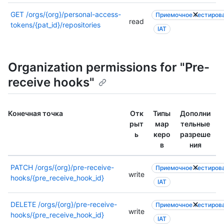
т
п
е
о
GET
/orgs/{org}/personal-access-
Приемочное тестиров
read
л
л
tokens/{pat_id}/repositories
IAT
ь
н
н
и
ы
т
е
Organization permissions for "Pre-
е
с
л
receive hooks"
в
ь
е
н
д
ы
Конечная точка
Отк
Типы
Дополни
е
е
рыт
мар
тельные
н
с
ь
керо
разреше
и
в
в
ния
я
е
о
д
PATCH
/orgs/{org}/pre-receive-
Приемочное тестиров
р
е
write
hooks/{pre_receive_hook_id}
а
н
IAT
з
и
р
я
DELETE
/orgs/{org}/pre-receive-
Приемочное тестиров
е
write
о
hooks/{pre_receive_hook_id}
IAT
ш
р