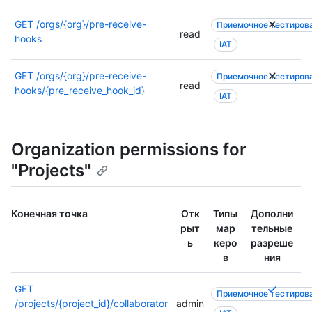
е
а
GET
/orgs/{org}/pre-receive-
н
Приемочное тестиров
з
read
hooks
и
р
IAT
я
е
х
ш
GET
/orgs/{org}/pre-receive-
Приемочное тестиров
с
read
е
hooks/{pre_receive_hook_id}
IAT
м
н
.
и
в
я
д
х
Organization permissions for
о
с
"Projects"
к
м
у
.
м
в
Конечная точка
Отк
Типы
Дополни
е
д
рыт
мар
тельные
н
о
ь
керо
разреше
т
к
в
ния
а
у
ц
м
Т
и
GET
е
Приемочное тестиров
р
и
/projects/{project_id}/collaborator
admin
н