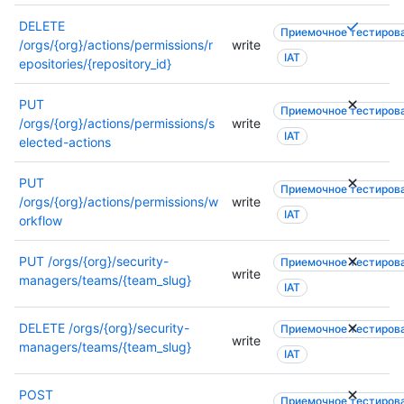
б
у
Т
DELETE
Приемочное тестиров
е
р
/orgs/{org}/actions/permissions/r
write
IAT
т
е
epositories/{repository_id}
с
б
я
у
PUT
Приемочное тестиров
н
е
/orgs/{org}/actions/permissions/s
write
е
IAT
т
elected-actions
с
с
к
я
PUT
Приемочное тестиров
о
н
/orgs/{org}/actions/permissions/w
write
л
е
IAT
orkflow
ь
с
к
к
PUT
/orgs/{org}/security-
Приемочное тестиров
о
о
write
managers/teams/{team_slug}
р
IAT
л
а
ь
з
DELETE
/orgs/{org}/security-
к
Приемочное тестиров
write
р
managers/teams/{team_slug}
о
IAT
е
р
ш
а
POST
е
Приемочное тестиров
з