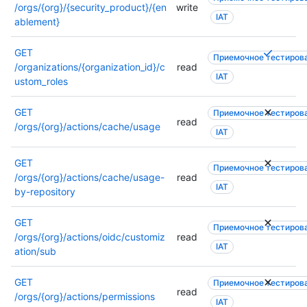
/orgs/{org}/{security_product}/{en
write
н
р
IAT
ablement}
и
е
й
ш
Т
GET
и
е
Приемочное тестиров
р
/organizations/{organization_id}/c
read
л
н
IAT
е
ustom_roles
и
и
б
м
й
у
GET
о
Приемочное тестиров
и
read
е
/orgs/{org}/actions/cache/usage
ж
л
IAT
т
е
и
с
т
м
GET
я
Приемочное тестиров
и
о
/orgs/{org}/actions/cache/usage-
read
н
с
ж
IAT
by-repository
е
п
е
с
о
т
GET
к
Приемочное тестиров
л
и
/orgs/{org}/actions/oidc/customiz
read
о
ь
с
IAT
ation/sub
л
з
п
ь
о
о
GET
к
Приемочное тестиров
в
л
read
/orgs/{org}/actions/permissions
о
а
ь
IAT