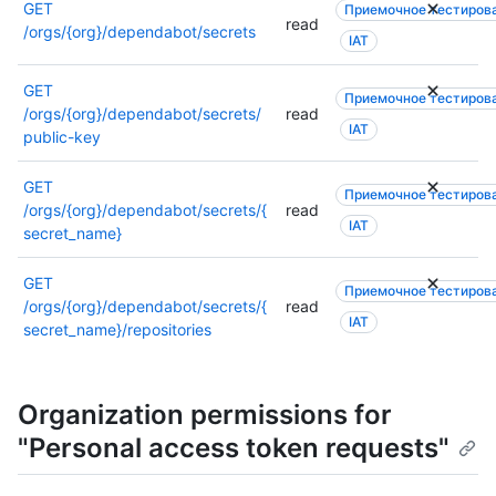
е
е
GET
Приемочное тестиров
read
с
т
/orgs/{org}/dependabot/secrets
IAT
к
с
о
я
GET
л
н
Приемочное тестиров
/orgs/{org}/dependabot/secrets/
read
ь
е
IAT
public-key
к
с
о
к
GET
р
о
Приемочное тестиров
/orgs/{org}/dependabot/secrets/{
read
а
л
IAT
secret_name}
з
ь
р
к
е
GET
о
Приемочное тестиров
ш
/orgs/{org}/dependabot/secrets/{
read
р
IAT
е
secret_name}/repositories
а
н
з
и
р
й
е
Organization permissions for
и
ш
"Personal access token requests"
л
е
и
н
м
и