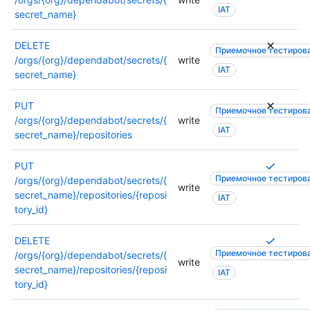
IAT
secret_name}
DELETE
Приемочное тестиров
/orgs/{org}/dependabot/secrets/{
write
IAT
secret_name}
PUT
Приемочное тестиров
/orgs/{org}/dependabot/secrets/{
write
IAT
secret_name}/repositories
Т
PUT
Приемочное тестиров
р
/orgs/{org}/dependabot/secrets/{
write
е
secret_name}/repositories/{reposi
IAT
б
tory_id}
у
е
Т
DELETE
т
Приемочное тестиров
р
/orgs/{org}/dependabot/secrets/{
write
с
е
secret_name}/repositories/{reposi
IAT
я
б
tory_id}
н
у