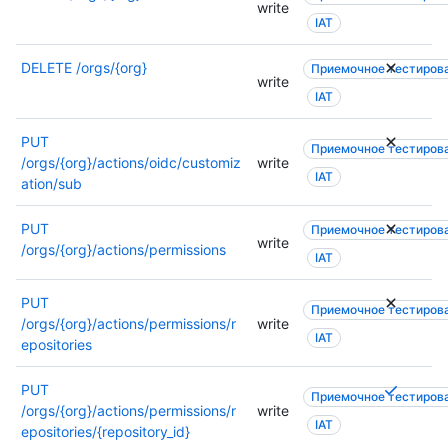
write
IAT
DELETE
/orgs/{org}
Приемочное тестиров
write
IAT
PUT
Приемочное тестиров
/orgs/{org}/actions/oidc/customiz
write
IAT
ation/sub
PUT
Приемочное тестиров
write
/orgs/{org}/actions/permissions
IAT
PUT
Приемочное тестиров
/orgs/{org}/actions/permissions/r
write
IAT
epositories
Т
PUT
Приемочное тестиров
р
/orgs/{org}/actions/permissions/r
write
IAT
е
epositories/{repository_id}