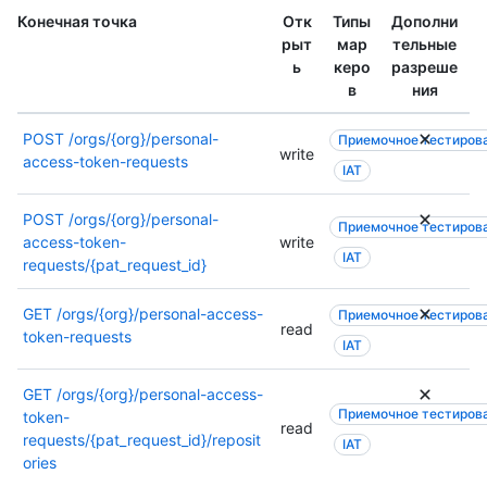
о
й
Конечная точка
Отк
Типы
Дополни
ж
и
рыт
мар
тельные
е
л
ь
керо
разреше
т
и
в
ния
и
м
с
о
POST
/orgs/{org}/personal-
Приемочное тестиров
п
write
ж
access-token-requests
IAT
о
е
л
т
POST
/orgs/{org}/personal-
ь
и
Приемочное тестиров
access-token-
write
з
с
IAT
requests/{pat_request_id}
о
п
в
о
а
GET
/orgs/{org}/personal-access-
Приемочное тестиров
л
read
т
token-requests
ь
IAT
ь
з
с
о
GET
/orgs/{org}/personal-access-
я
в
Приемочное тестиров
token-
д
read
а
requests/{pat_request_id}/reposit
IAT
р
т
ories
у
ь