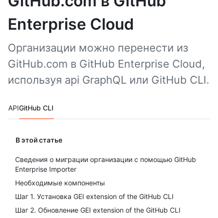
GitHub.com в GitHub
Enterprise Cloud
Организации можно перенести из
GitHub.com в GitHub Enterprise Cloud,
используя api GraphQL или GitHub CLI.
Tool navigation
API
GitHub CLI
В этой статье
Сведения о миграции организации с помощью GitHub
Enterprise Importer
Необходимые компоненты
Шаг 1. Установка GEI extension of the GitHub CLI
Шаг 2. Обновление GEI extension of the GitHub CLI