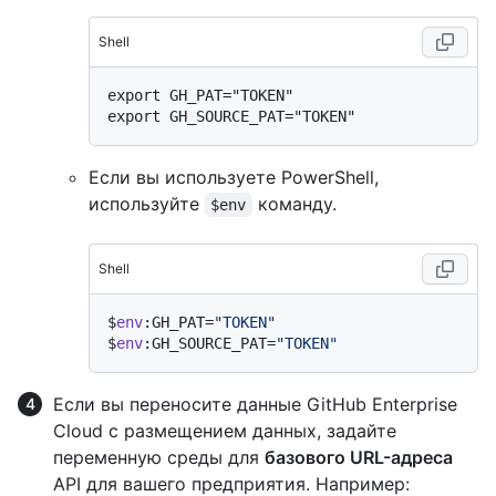
Shell
export GH_PAT="TOKEN"

Если вы используете PowerShell,
используйте
команду.
$env
Shell
$
env
:GH_PAT=
"TOKEN"
$
env
:GH_SOURCE_PAT=
"TOKEN"
Если вы переносите данные GitHub Enterprise
Cloud с размещением данных, задайте
переменную среды для
базового URL-адреса
API для вашего предприятия. Например: