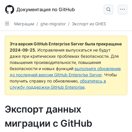
Skip
to
Документация по GitHub
main
content
Миграции
/
ghe-migrator
/
Экспорт из GHES
Эта версия GitHub Enterprise Server была прекращена
2024-09-25
.
Исправления выпускаться не будут
даже при критических проблемах безопасности. Для
повышения производительности, повышения
безопасности и новых функций
выполните обновление
до последней версии GitHub Enterprise Server
. Чтобы
получить справку по обновлению,
обратитесь в
службу поддержки GitHub Enterprise
.
Экспорт данных
миграции с GitHub