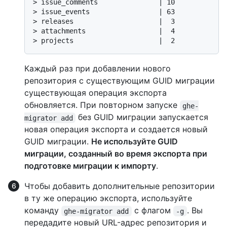
> 
issue_comments               | 10
> 
issue_events                 | 63
> 
releases                     |  3
> 
attachments                  |  4
> 
projects                     |  2
Каждый раз при добавлении нового
репозитория с существующим GUID миграции
существующая операция экспорта
обновляется. При повторном запуске
ghe-
без GUID миграции запускается
migrator add
новая операция экспорта и создается новый
GUID миграции.
Не используйте GUID
миграции, созданный во время экспорта при
подготовке миграции к импорту
.
Чтобы добавить дополнительные репозитории
в ту же операцию экспорта, используйте
команду
с флагом
. Вы
ghe-migrator add
-g
передадите новый URL-адрес репозитория и