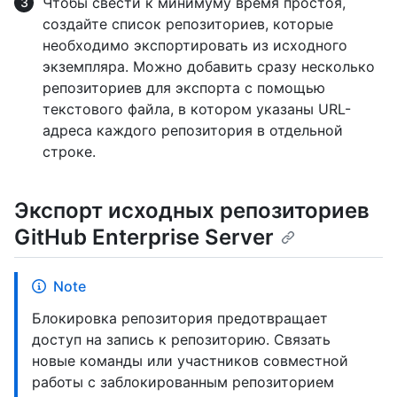
Чтобы свести к минимуму время простоя,
создайте список репозиториев, которые
необходимо экспортировать из исходного
экземпляра. Можно добавить сразу несколько
репозиториев для экспорта с помощью
текстового файла, в котором указаны URL-
адреса каждого репозитория в отдельной
строке.
Экспорт исходных репозиториев
GitHub Enterprise Server
Note
Блокировка репозитория предотвращает
доступ на запись к репозиторию. Связать
новые команды или участников совместной
работы с заблокированным репозиторием