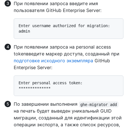
При появлении запроса введите имя
пользователя GitHub Enterprise Server:
Enter username authorized for migration:  
При появлении запроса на personal access
tokenвведите маркер доступа, созданный при
подготовке исходного экземпляра
GitHub
Enterprise Server:
Enter personal access token:  
По завершении выполнения
ghe-migrator add
на печать будет выведен уникальный GUID
миграции, созданный для идентификации этой
операции экспорта, а также список ресурсов,