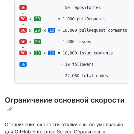
50
              = 50 repositories

50
 x 
20
       = 1,000 pullRequests

50
 x 
20
 x 
10
 = 10,000 pullRequest comments

50
 x 
20
       = 1,000 issues

50
 x 
20
 x 
10
 = 10,000 issue comments

10
              = 10 followers

                 = 22,060 total nodes
Ограничение основной скорости
Ограничения скорости отключены по умолчанию
для GitHub Enterprise Server. Обратитесь к