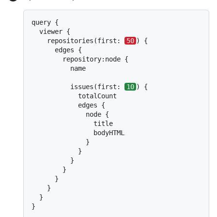
query {

  viewer {

    repositories(first: 
50
) {

      edges {

        repository:node {

          name

          issues(first: 
10
) {

            totalCount

            edges {

              node {

                title

                bodyHTML

              }

            }

          }

        }

      }

    }

  }

}