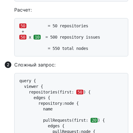
Расчет:
50
         = 50 repositories

50
 x 
10
  = 500 repository issues

            = 550 total nodes
Сложный запрос:
query {

  viewer {

    repositories(first: 
50
) {

      edges {

        repository:node {

          name

          pullRequests(first: 
20
) {

            edges {

              pullRequest:node {
