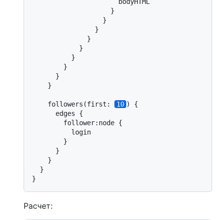
                      bodyHTML

                    }

                  }

                }

              }

            }

          }

        }

      }

    }

    followers(first: 
10
) {

      edges {

        follower:node {

          login

        }

      }

    }

  }

}
Расчет: