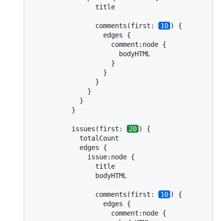
                title

                comments(first: 
10
) {

                  edges {

                    comment:node {

                      bodyHTML

                    }

                  }

                }

              }

            }

          }

          issues(first: 
20
) {

            totalCount

            edges {

              issue:node {

                title

                bodyHTML

                comments(first: 
10
) {

                  edges {

                    comment:node {
