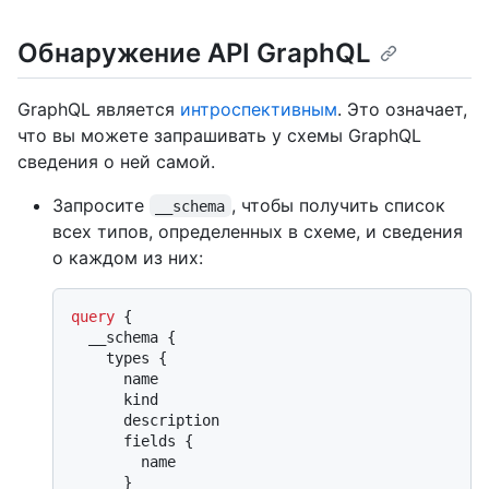
Обнаружение API GraphQL
GraphQL является
интроспективным
. Это означает,
что вы можете запрашивать у схемы GraphQL
сведения о ней самой.
Запросите
, чтобы получить список
__schema
всех типов, определенных в схеме, и сведения
о каждом из них:
query
{
  __schema 
{
    types 
{
      name

      kind

      description

      fields 
{
        name

}