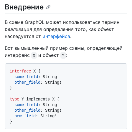
Внедрение
В схеме GraphQL может использоваться термин
реализация
для определения того, как объект
наследуется от
интерфейса
.
Вот вымышленный пример схемы, определяющей
интерфейс
и объект
:
X
Y
interface
 X 
{
some_field
:
 String
!
other_field
:
 String
!
}
type
 Y implements X 
{
some_field
:
 String
!
other_field
:
 String
!
new_field
:
 String
!
}