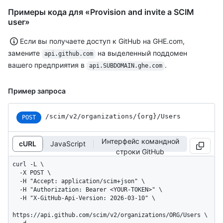
Примеры кода для «Provision and invite a SCIM
user»
Если вы получаете доступ к GitHub на GHE.com,
замените
на выделенный поддомен
api.github.com
вашего предприятия в
.
api.SUBDOMAIN.ghe.com
Пример запроса
/scim
/v2
/organizations
/{org}
/Users
POST
Интерфейс командной
cURL
JavaScript
строки GitHub
curl -L \

  -X POST \

  -H "Accept: application/scim+json" \

  -H "Authorization: Bearer <YOUR-TOKEN>" \

  -H "X-GitHub-Api-Version: 2026-03-10" \

https://api.github.com/scim/v2/organizations/ORG/Users \
