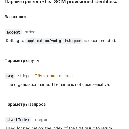
Параметры для «List SCIM provisioned identities»
Заголовки
string
accept
Setting to
is recommended.
application/vnd.github+json
Параметры пути
string
Обязательное поле
org
The organization name. The name is not case sensitive.
Параметры запроса
integer
startIndex
Used for pagination: the index of the first result to return.