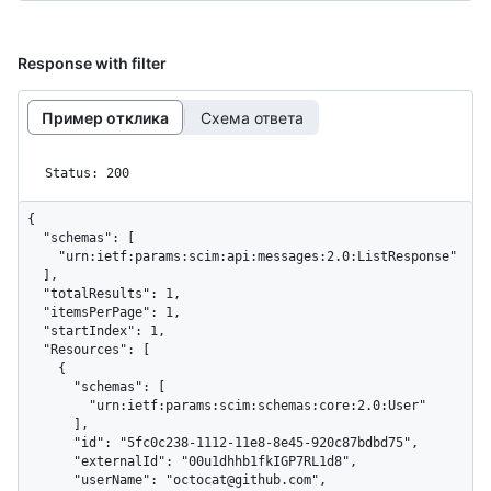
Response with filter
Пример отклика
Схема ответа
Status: 200
{

  "schemas": [

    "urn:ietf:params:scim:api:messages:2.0:ListResponse"

  ],

  "totalResults": 1,

  "itemsPerPage": 1,

  "startIndex": 1,

  "Resources": [

    {

      "schemas": [

        "urn:ietf:params:scim:schemas:core:2.0:User"

      ],

      "id": "5fc0c238-1112-11e8-8e45-920c87bdbd75",

      "externalId": "00u1dhhb1fkIGP7RL1d8",

      "userName": "octocat@github.com",
