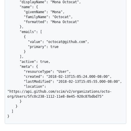
      "displayName": "Mona Octocat",

      "name": {

        "givenName": "Mona",

        "familyName": "Octocat",

        "formatted": "Mona Octocat"

      },

      "emails": [

        {

          "value": "octocat@github.com",

          "primary": true

        }

      ],

      "active": true,

      "meta": {

        "resourceType": "User",

        "created": "2018-02-13T15:05:24.000-08:00",

        "lastModified": "2018-02-13T15:05:55.000-08:00",

        "location": 
"https://api.github.com/scim/v2/organizations/octo-
org/Users/5fc0c238-1112-11e8-8e45-920c87bdbd75"

      }

    }

  ]

}