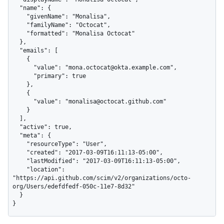
  "name": {

    "givenName": "Monalisa",

    "familyName": "Octocat",

    "formatted": "Monalisa Octocat"

  },

  "emails": [

    {

      "value": "mona.octocat@okta.example.com",

      "primary": true

    },

    {

      "value": "monalisa@octocat.github.com"

    }

  ],

  "active": true,

  "meta": {

    "resourceType": "User",

    "created": "2017-03-09T16:11:13-05:00",

    "lastModified": "2017-03-09T16:11:13-05:00",

    "location": 
"https://api.github.com/scim/v2/organizations/octo-
org/Users/edefdfedf-050c-11e7-8d32"

  }

}