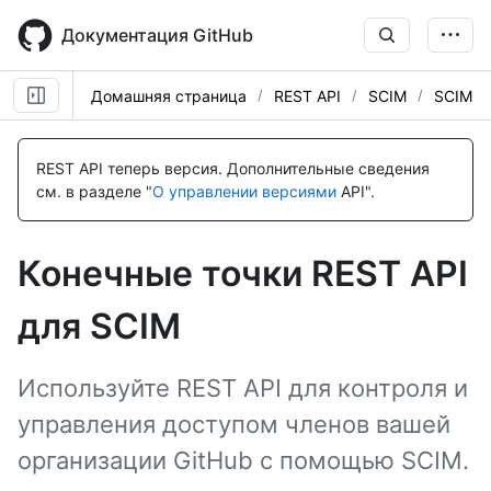
Skip
to
Документация GitHub
main
content
Домашняя страница
REST API
SCIM
SCIM
Имя., Тип,
Имя., Тип,
Имя., Тип,
Имя., Тип,
Имя., Тип,
Имя., Тип,
Имя., Тип,
Имя., Тип,
Имя., Тип,
Имя., Тип,
Имя., Тип,
Имя., Тип,
Имя., Тип,
Имя., Тип,
Имя., Тип,
Имя., Тип,
Description
Description
Description
Description
Description
Description
Description
Description
Description
Description
Description
Description
Description
Description
Description
Description
REST API теперь версия.
Дополнительные сведения
см. в разделе "
О управлении версиями
API".
Конечные точки REST API
для SCIM
Используйте REST API для контроля и
управления доступом членов вашей
организации GitHub с помощью SCIM.