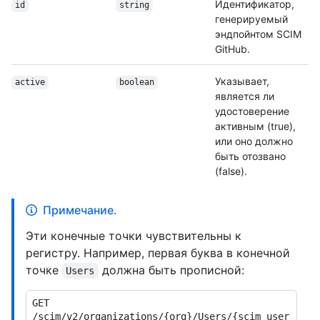
Идентификатор,
id
string
генерируемый
эндпойнтом SCIM
GitHub.
Указывает,
active
boolean
является ли
удостоверение
активным (true),
или оно должно
быть отозвано
(false).
Примечание.
Эти конечные точки чувствительны к
регистру. Например, первая буква в конечной
точке
должна быть прописной:
Users
GET 
/scim/v2/organizations/{org}/Users/{scim_user