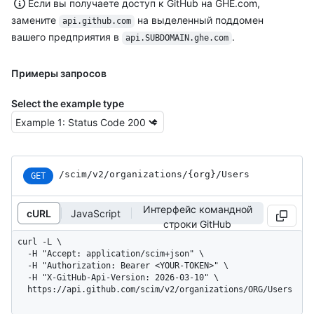
Если вы получаете доступ к GitHub на GHE.com,
замените
на выделенный поддомен
api.github.com
вашего предприятия в
.
api.SUBDOMAIN.ghe.com
Примеры запросов
Select the example type
/scim
/v2
/organizations
/{org}
/Users
GET
Интерфейс командной
cURL
JavaScript
строки GitHub
curl -L \

  -H "Accept: application/scim+json" \

  -H "Authorization: Bearer <YOUR-TOKEN>" \

  -H "X-GitHub-Api-Version: 2026-03-10" \

  https://api.github.com/scim/v2/organizations/ORG/Users