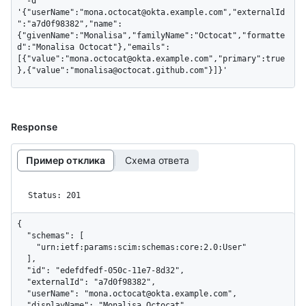
  -d 
'{"userName":"mona.octocat@okta.example.com","externalId
":"a7d0f98382","name":
{"givenName":"Monalisa","familyName":"Octocat","formatte
d":"Monalisa Octocat"},"emails":
[{"value":"mona.octocat@okta.example.com","primary":true
},{"value":"monalisa@octocat.github.com"}]}'
Response
Пример отклика
Схема ответа
Status: 201
{

  "schemas": [

    "urn:ietf:params:scim:schemas:core:2.0:User"

  ],

  "id": "edefdfedf-050c-11e7-8d32",

  "externalId": "a7d0f98382",

  "userName": "mona.octocat@okta.example.com",

  "displayName": "Monalisa Octocat",
