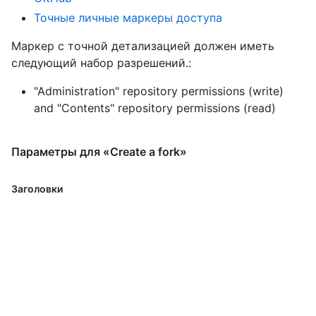
Точные личные маркеры доступа
Маркер с точной детализацией должен иметь
следующий набор разрешений.:
"Administration" repository permissions (write)
and
"Contents" repository permissions (read)
Параметры для «Create a fork»
Заголовки
string
accept
Setting to
is recommended.
application/vnd.github+json
Параметры пути