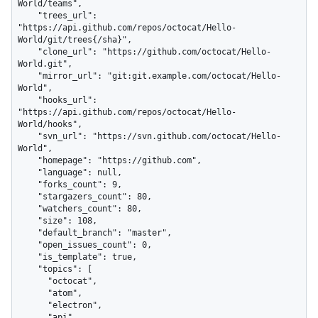
World/teams",

    "trees_url": 
"https://api.github.com/repos/octocat/Hello-
World/git/trees{/sha}",

    "clone_url": "https://github.com/octocat/Hello-
World.git",

    "mirror_url": "git:git.example.com/octocat/Hello-
World",

    "hooks_url": 
"https://api.github.com/repos/octocat/Hello-
World/hooks",

    "svn_url": "https://svn.github.com/octocat/Hello-
World",

    "homepage": "https://github.com",

    "language": null,

    "forks_count": 9,

    "stargazers_count": 80,

    "watchers_count": 80,

    "size": 108,

    "default_branch": "master",

    "open_issues_count": 0,

    "is_template": true,

    "topics": [

      "octocat",

      "atom",

      "electron",

      "api"
