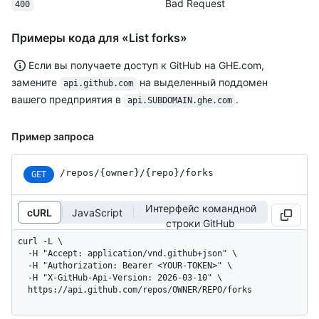
Bad Request
400
Примеры кода для «List forks»
Если вы получаете доступ к GitHub на GHE.com,
замените
на выделенный поддомен
api.github.com
вашего предприятия в
.
api.SUBDOMAIN.ghe.com
Пример запроса
/repos
/{owner}
/{repo}
/forks
GET
Интерфейс командной
cURL
JavaScript
строки GitHub
curl -L \

  -H "Accept: application/vnd.github+json" \

  -H "Authorization: Bearer <YOUR-TOKEN>" \

  -H "X-GitHub-Api-Version: 2026-03-10" \

  https://api.github.com/repos/OWNER/REPO/forks