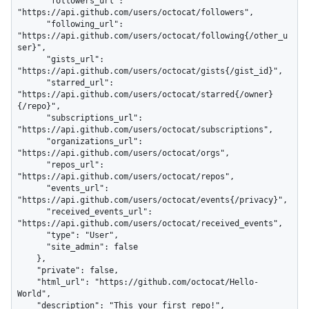
      "followers_url": 
"https://api.github.com/users/octocat/followers",

      "following_url": 
"https://api.github.com/users/octocat/following{/other_u
ser}",

      "gists_url": 
"https://api.github.com/users/octocat/gists{/gist_id}",

      "starred_url": 
"https://api.github.com/users/octocat/starred{/owner}
{/repo}",

      "subscriptions_url": 
"https://api.github.com/users/octocat/subscriptions",

      "organizations_url": 
"https://api.github.com/users/octocat/orgs",

      "repos_url": 
"https://api.github.com/users/octocat/repos",

      "events_url": 
"https://api.github.com/users/octocat/events{/privacy}",

      "received_events_url": 
"https://api.github.com/users/octocat/received_events",

      "type": "User",

      "site_admin": false

    },

    "private": false,

    "html_url": "https://github.com/octocat/Hello-
World",

    "description": "This your first repo!",
