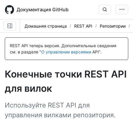
Skip
to
Документация GitHub
main
content
Домашняя страница
REST API
Репозитории
Имя., Тип,
Имя., Тип,
Имя., Тип,
Имя., Тип,
Имя., Тип,
Имя., Тип,
Description
Description
Description
Description
Description
Description
REST API теперь версия.
Дополнительные сведения
см. в разделе "
О управлении версиями
API".
Конечные точки REST API
для вилок
Используйте REST API для
управления вилками репозитория.