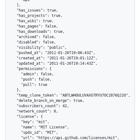
    ],

    "has_issues": true,

    "has_projects": true,

    "has_wiki": true,

    "has_pages": false,

    "has_downloads": true,

    "archived": false,

    "disabled": false,

    "visibility": "public",

    "pushed_at": "2011-01-26T19:06:43Z",

    "created_at": "2011-01-26T19:01:12Z",

    "updated_at": "2011-01-26T19:14:43Z",

    "permissions": {

      "admin": false,

      "push": false,

      "pull": true

    },

    "temp_clone_token": "ABTLWHOULUVAXGTRYU7OC2876QJ2O",

    "delete_branch_on_merge": true,

    "subscribers_count": 42,

    "network_count": 0,

    "license": {

      "key": "mit",

      "name": "MIT License",

      "spdx_id": "MIT",

      "url": "https://api.github.com/licenses/mit",
