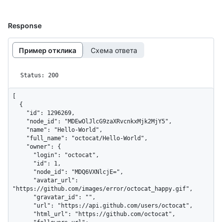
Response
Пример отклика
Схема ответа
Status: 200
[

  {

    "id": 1296269,

    "node_id": "MDEwOlJlcG9zaXRvcnkxMjk2MjY5",

    "name": "Hello-World",

    "full_name": "octocat/Hello-World",

    "owner": {

      "login": "octocat",

      "id": 1,

      "node_id": "MDQ6VXNlcjE=",

      "avatar_url": 
"https://github.com/images/error/octocat_happy.gif",

      "gravatar_id": "",

      "url": "https://api.github.com/users/octocat",

      "html_url": "https://github.com/octocat",
