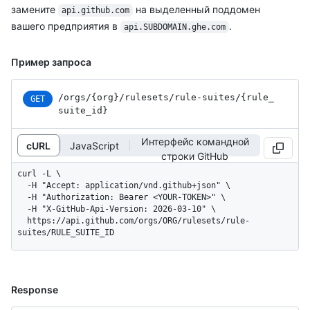
замените
на выделенный поддомен
api.github.com
вашего предприятия в
.
api.SUBDOMAIN.ghe.com
Пример запроса
/orgs
/{org}
/rulesets
/rule-suites
/{rule_
GET
suite_
id}
Интерфейс командной
cURL
JavaScript
строки GitHub
curl -L \

  -H "Accept: application/vnd.github+json" \

  -H "Authorization: Bearer <YOUR-TOKEN>" \

  -H "X-GitHub-Api-Version: 2026-03-10" \

  https://api.github.com/orgs/ORG/rulesets/rule-
suites/RULE_SUITE_ID
Response