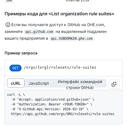
500
Примеры кода для «List organization rule suites»
Если вы получаете доступ к GitHub на GHE.com,
замените
на выделенный поддомен
api.github.com
вашего предприятия в
.
api.SUBDOMAIN.ghe.com
Пример запроса
/orgs
/{org}
/rulesets
/rule-suites
GET
Интерфейс командной
cURL
JavaScript
строки GitHub
curl -L \

  -H "Accept: application/vnd.github+json" \

  -H "Authorization: Bearer <YOUR-TOKEN>" \

  -H "X-GitHub-Api-Version: 2026-03-10" \

  https://api.github.com/orgs/ORG/rulesets/rule-suites