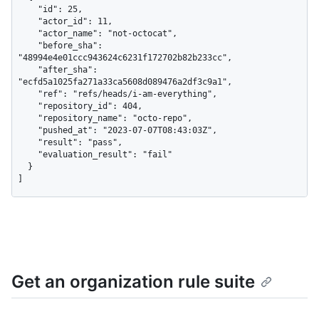
    "id": 25,

    "actor_id": 11,

    "actor_name": "not-octocat",

    "before_sha": 
"48994e4e01ccc943624c6231f172702b82b233cc",

    "after_sha": 
"ecfd5a1025fa271a33ca5608d089476a2df3c9a1",

    "ref": "refs/heads/i-am-everything",

    "repository_id": 404,

    "repository_name": "octo-repo",

    "pushed_at": "2023-07-07T08:43:03Z",

    "result": "pass",

    "evaluation_result": "fail"

  }

]
Get an organization rule suite