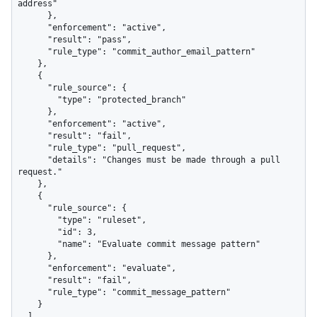
address"

      },

      "enforcement": "active",

      "result": "pass",

      "rule_type": "commit_author_email_pattern"

    },

    {

      "rule_source": {

        "type": "protected_branch"

      },

      "enforcement": "active",

      "result": "fail",

      "rule_type": "pull_request",

      "details": "Changes must be made through a pull 
request."

    },

    {

      "rule_source": {

        "type": "ruleset",

        "id": 3,

        "name": "Evaluate commit message pattern"

      },

      "enforcement": "evaluate",

      "result": "fail",

      "rule_type": "commit_message_pattern"

    }

  ]
