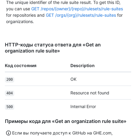
The unique identifier of the rule suite result. To get this ID,
you can use
GET /repos/{owner}/{repo}/rulesets/rule-suites
for repositories and
GET /orgs/{org}/rulesets/rule-suites
for
organizations.
HTTP-коды статуса ответа для «Get an
organization rule suite»
Код состояния
Description
OK
200
Resource not found
404
Internal Error
500
Примеры кода для «Get an organization rule suite»
Если вы получаете доступ к GitHub на GHE.com,