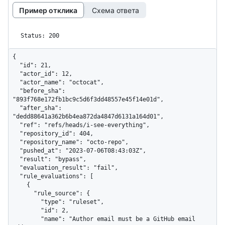
Пример отклика
Схема ответа
Status: 200
{

  "id": 21,

  "actor_id": 12,

  "actor_name": "octocat",

  "before_sha": 
"893f768e172fb1bc9c5d6f3dd48557e45f14e01d",

  "after_sha": 
"dedd88641a362b6b4ea872da4847d6131a164d01",

  "ref": "refs/heads/i-see-everything",

  "repository_id": 404,

  "repository_name": "octo-repo",

  "pushed_at": "2023-07-06T08:43:03Z",

  "result": "bypass",

  "evaluation_result": "fail",

  "rule_evaluations": [

    {

      "rule_source": {

        "type": "ruleset",

        "id": 2,

        "name": "Author email must be a GitHub email 