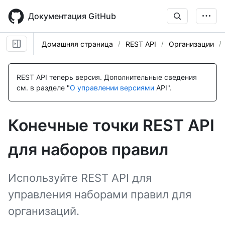
Skip
to
Документация GitHub
main
content
Домашняя страница
REST API
Организации
Имя., Тип,
Имя., Тип,
Имя., Тип,
Имя., Тип,
Имя., Тип,
Description
Description
Description
Description
Description
REST API теперь версия.
Дополнительные сведения
см. в разделе "
О управлении версиями
API".
Конечные точки REST API
для наборов правил
Используйте REST API для
управления наборами правил для
организаций.