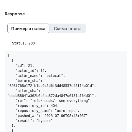
Response
Пример отклика
Схема ответа
Status: 200
[

  {

    "id": 21,

    "actor_id": 12,

    "actor_name": "octocat",

    "before_sha": 
"893f768e172fb1bc9c5d6f3dd48557e45f14e01d",

    "after_sha": 
"dedd88641a362b6b4ea872da4847d6131a164d01",

    "ref": "refs/heads/i-see-everything",

    "repository_id": 404,

    "repository_name": "octo-repo",

    "pushed_at": "2023-07-06T08:43:03Z",

    "result": "bypass"

  },

  {
