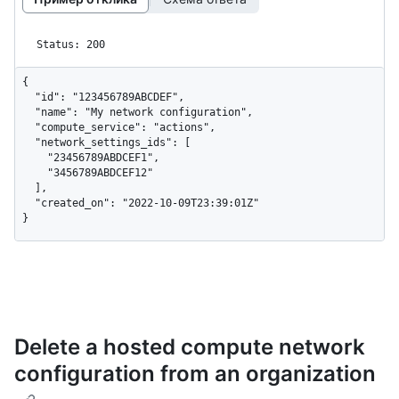
Status: 200
{

  "id": "123456789ABCDEF",

  "name": "My network configuration",

  "compute_service": "actions",

  "network_settings_ids": [

    "23456789ABDCEF1",

    "3456789ABDCEF12"

  ],

  "created_on": "2022-10-09T23:39:01Z"

}
Delete a hosted compute network
configuration from an organization