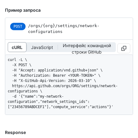
Пример запроса
/orgs
/{org}
/settings
/network-
POST
configurations
Интерфейс командной
cURL
JavaScript
строки GitHub
curl -L \

  -X POST \

  -H "Accept: application/vnd.github+json" \

  -H "Authorization: Bearer <YOUR-TOKEN>" \

  -H "X-GitHub-Api-Version: 2026-03-10" \

  https://api.github.com/orgs/ORG/settings/network-
configurations \

  -d '{"name":"my-network-
configuration","network_settings_ids":
["23456789ABDCEF1"],"compute_service":"actions"}'
Response