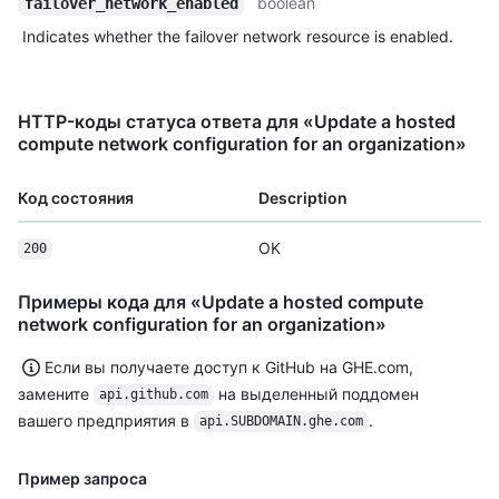
boolean
failover_network_enabled
Indicates whether the failover network resource is enabled.
HTTP-коды статуса ответа для «Update a hosted
compute network configuration for an organization»
Код состояния
Description
OK
200
Примеры кода для «Update a hosted compute
network configuration for an organization»
Если вы получаете доступ к GitHub на GHE.com,
замените
на выделенный поддомен
api.github.com
вашего предприятия в
.
api.SUBDOMAIN.ghe.com
Пример запроса