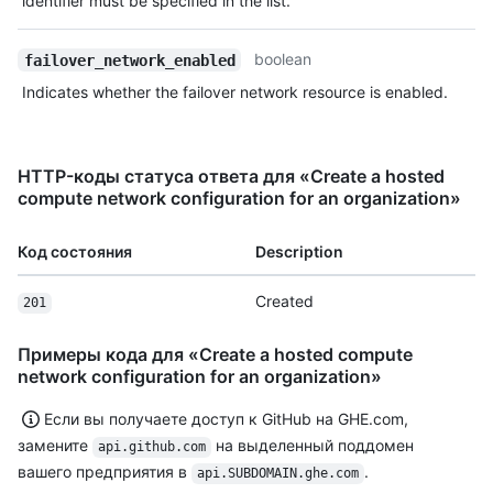
identifier must be specified in the list.
boolean
failover_network_enabled
Indicates whether the failover network resource is enabled.
HTTP-коды статуса ответа для «Create a hosted
compute network configuration for an organization»
Код состояния
Description
Created
201
Примеры кода для «Create a hosted compute
network configuration for an organization»
Если вы получаете доступ к GitHub на GHE.com,
замените
на выделенный поддомен
api.github.com
вашего предприятия в
.
api.SUBDOMAIN.ghe.com