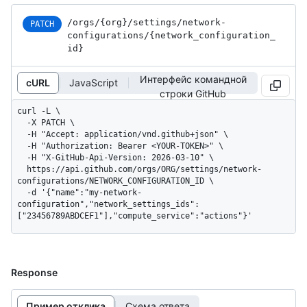
/orgs
/{org}
/settings
/network-
PATCH
configurations
/{network_
configuration_
id}
Интерфейс командной
cURL
JavaScript
строки GitHub
curl -L \

  -X PATCH \

  -H "Accept: application/vnd.github+json" \

  -H "Authorization: Bearer <YOUR-TOKEN>" \

  -H "X-GitHub-Api-Version: 2026-03-10" \

  https://api.github.com/orgs/ORG/settings/network-
configurations/NETWORK_CONFIGURATION_ID \

  -d '{"name":"my-network-
configuration","network_settings_ids":
["23456789ABDCEF1"],"compute_service":"actions"}'
Response
Пример отклика
Схема ответа