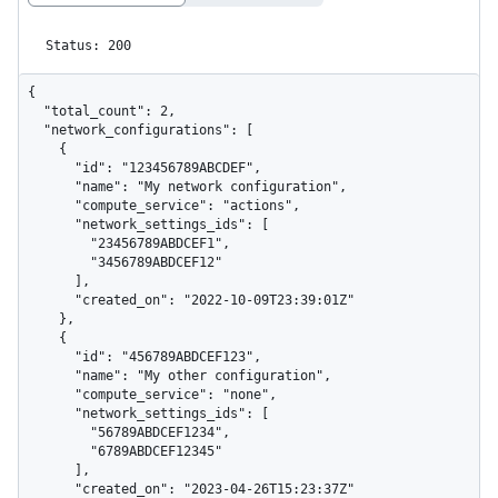
Status: 200
{

  "total_count": 2,

  "network_configurations": [

    {

      "id": "123456789ABCDEF",

      "name": "My network configuration",

      "compute_service": "actions",

      "network_settings_ids": [

        "23456789ABDCEF1",

        "3456789ABDCEF12"

      ],

      "created_on": "2022-10-09T23:39:01Z"

    },

    {

      "id": "456789ABDCEF123",

      "name": "My other configuration",

      "compute_service": "none",

      "network_settings_ids": [

        "56789ABDCEF1234",

        "6789ABDCEF12345"

      ],

      "created_on": "2023-04-26T15:23:37Z"
