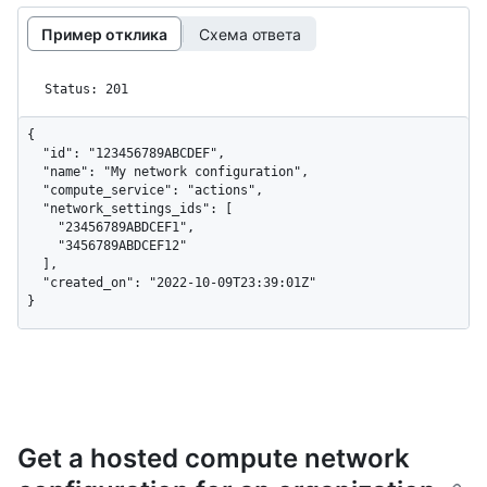
Пример отклика
Схема ответа
Status: 201
{

  "id": "123456789ABCDEF",

  "name": "My network configuration",

  "compute_service": "actions",

  "network_settings_ids": [

    "23456789ABDCEF1",

    "3456789ABDCEF12"

  ],

  "created_on": "2022-10-09T23:39:01Z"

}
Get a hosted compute network