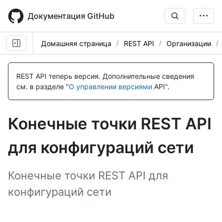
Skip
to
Документация GitHub
main
content
Домашняя страница
REST API
Организации
Имя., Тип,
Имя., Тип,
Имя., Тип,
Имя., Тип,
Имя., Тип,
Имя., Тип,
Имя., Тип,
Имя., Тип,
Имя., Тип,
Имя., Тип,
Имя., Тип,
Имя., Тип,
Имя., Тип,
Имя., Тип,
Имя., Тип,
Description
Description
Description
Description
Description
Description
Description
Description
Description
Description
Description
Description
Description
Description
Description
REST API теперь версия.
Дополнительные сведения
см. в разделе "
О управлении версиями
API".
Конечные точки REST API
для конфигураций сети
Конечные точки REST API для
конфигураций сети