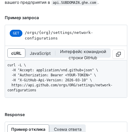
вашего предприятия в
.
api.SUBDOMAIN.ghe.com
Пример запроса
/orgs
/{org}
/settings
/network-
GET
configurations
Интерфейс командной
cURL
JavaScript
строки GitHub
curl -L \

  -H "Accept: application/vnd.github+json" \

  -H "Authorization: Bearer <YOUR-TOKEN>" \

  -H "X-GitHub-Api-Version: 2026-03-10" \

  https://api.github.com/orgs/ORG/settings/network-
configurations
Response
Пример отклика
Схема ответа