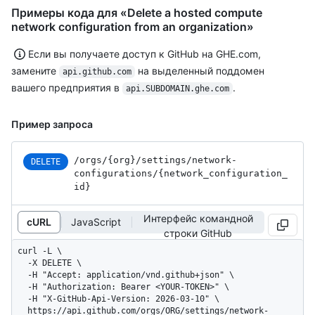
Примеры кода для «Delete a hosted compute
network configuration from an organization»
Если вы получаете доступ к GitHub на GHE.com,
замените
на выделенный поддомен
api.github.com
вашего предприятия в
.
api.SUBDOMAIN.ghe.com
Пример запроса
/orgs
/{org}
/settings
/network-
DELETE
configurations
/{network_
configuration_
id}
Интерфейс командной
cURL
JavaScript
строки GitHub
curl -L \

  -X DELETE \

  -H "Accept: application/vnd.github+json" \

  -H "Authorization: Bearer <YOUR-TOKEN>" \

  -H "X-GitHub-Api-Version: 2026-03-10" \

  https://api.github.com/orgs/ORG/settings/network-