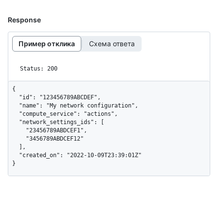
Response
Пример отклика
Схема ответа
Status: 200
{

  "id": "123456789ABCDEF",

  "name": "My network configuration",

  "compute_service": "actions",

  "network_settings_ids": [

    "23456789ABDCEF1",

    "3456789ABDCEF12"

  ],

  "created_on": "2022-10-09T23:39:01Z"

}