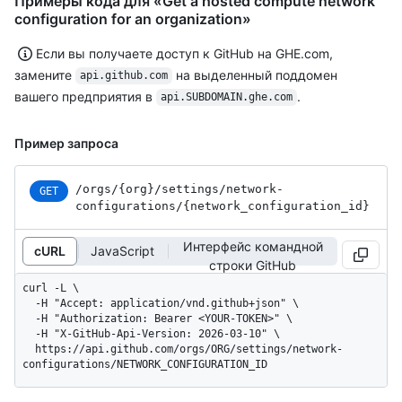
Примеры кода для «Get a hosted compute network
configuration for an organization»
Если вы получаете доступ к GitHub на GHE.com,
замените
на выделенный поддомен
api.github.com
вашего предприятия в
.
api.SUBDOMAIN.ghe.com
Пример запроса
/orgs
/{org}
/settings
/network-
GET
configurations
/{network_
configuration_
id}
Интерфейс командной
cURL
JavaScript
строки GitHub
curl -L \

  -H "Accept: application/vnd.github+json" \

  -H "Authorization: Bearer <YOUR-TOKEN>" \

  -H "X-GitHub-Api-Version: 2026-03-10" \

  https://api.github.com/orgs/ORG/settings/network-
configurations/NETWORK_CONFIGURATION_ID