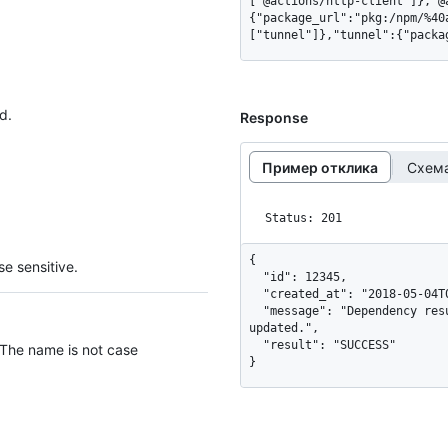
["@actions/http-client"]},"@
{"package_url":"pkg:/npm/%40
["tunnel"]},"tunnel":{"packa
d.
Response
Пример отклика
Схема
Status: 201
{

e sensitive.
  "id": 12345,

  "created_at": "2018-05-04T01:14:52Z",

  "message": "Dependency results for the repo have been successfully 
updated.",

  "result": "SUCCESS"

 The name is not case
}