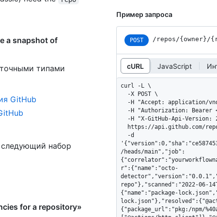
Пример запроса
 a snapshot of
/repos
/{owner}
/{
POST
cURL
JavaScript
Ин
 точными типами
curl -L \

  -X POST \

ия GitHub
  -H "Accept: application/vnd.github+json" \

  -H "Authorization: Bearer <YOUR-TOKEN>" \

GitHub
  -H "X-GitHub-Api-Version: 2026-03-10" \

  https://api.github.com/repos/OWNER/REPO/dependency-graph/snapshots \

  -d 
'{"version":0,"sha":"ce58745
ь следующий набор
/heads/main","job":
{"correlator":"yourworkflown
r":{"name":"octo-
detector","version":"0.0.1",
repo"},"scanned":"2022-06-14
{"name":"package-lock.json",
lock.json"},"resolved":{"@ac
ies for a repository»
{"package_url":"pkg:/npm/%40