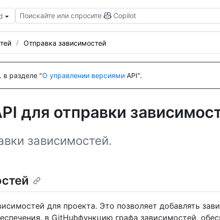
Поискайте или спросите
Copilot
d
тей
Отправка зависимостей
 в разделе "
О управлении версиями
API".
PI для отправки зависимос
авки зависимостей.
остей
висимостей для проекта. Это позволяет добавлять зав
спечения, в GitHubфункцию графа зависимостей, обес