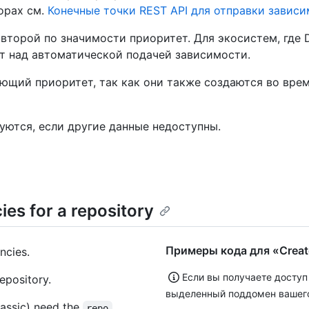
орах см.
Конечные точки REST API для отправки завис
 второй по значимости приоритет. Для экосистем, где
ет над автоматической подачей зависимости.
щий приоритет, так как они также создаются во врем
уются, если другие данные недоступны.
es for a repository
Примеры кода для «Create 
ncies.
Если вы получаете доступ
epository.
выделенный поддомен вашег
assic) need the
repo