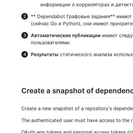
информации о корреляторах и детект
** Dependabot Графовые задания** имеют
(сейчас Go и Python), они имеют приорит
Автоматические публикации
имеют следую
пользователями.
Результаты
статического анализа использ
Create a snapshot of dependenci
Create a new snapshot of a repository's depende
The authenticated user must have access to the r
OAuth app tokens and personal access tokens (cl