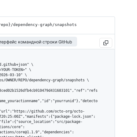
repo}
/dependency-graph
/snapshots
терфейс командной строки GitHub
3ced02b1526dfb4cb910479d431683101","ref":"refs
ame_youractionname","id":"yourrunid"},"detecto
"url":"https://github.com/octo-org/octo-
T20:25:00Z","manifests":{"package-lock.json":
"file":{"source_location":"src/package-
tions/core":
actions/core@1.1.9","dependencies":