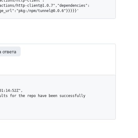
actions/http-client":
actions/http-client@1.0.7","dependencies":
ge_url":"pkg:/npm/tunnel@0.0.6"}}}}}'
 ответа