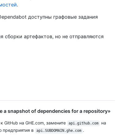
имостей
.
 Dependabot доступны графовые задания
я сборки артефактов, но не отправляются
a snapshot of dependencies for a repository»
 к GitHub на GHE.com, замените
на
api.github.com
о предприятия в
.
api.SUBDOMAIN.ghe.com