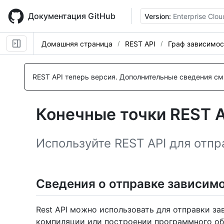
Skip
to
Документация GitHub
Version:
Enterprise Clou
main
content
Домашняя страница
REST API
Граф зависимос
Имя., Тип,
Имя., Тип,
Имя., Тип,
Description
Description
Description
REST API теперь версия.
Дополнительные сведения см.
Конечные точки REST A
Используйте REST API для отпр
Сведения о отправке зависим
Rest API можно использовать для отправки за
компиляции или построении программного обе