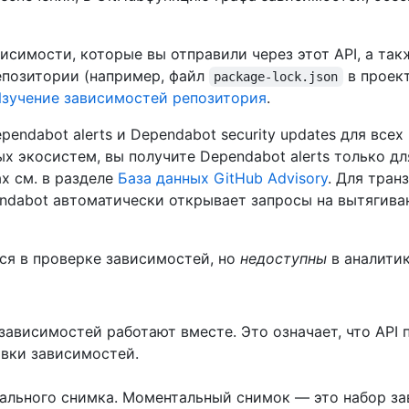
симости, которые вы отправили через этот API, а так
епозитории (например, файл
в проект
package-lock.json
зучение зависимостей репозитория
.
endabot alerts и Dependabot security updates для все
 экосистем, вы получите Dependabot alerts только дл
х см. в разделе
База данных GitHub Advisory
. Для тран
ndabot автоматически открывает запросы на вытягива
ся в проверке зависимостей, но
недоступны
в аналитик
 зависимостей работают вместе. Это означает, что API
авки зависимостей.
ального снимка. Моментальный снимок — это набор за