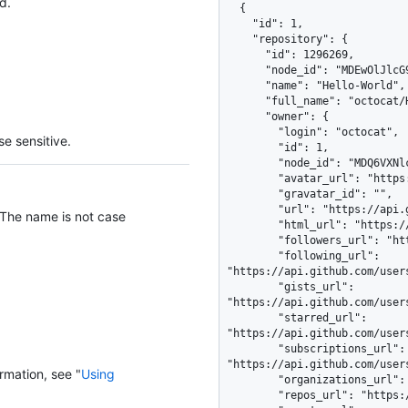
d.
  {

    "id": 1,

    "repository": {

      "id": 1296269,

      "node_id": "MDEwOlJlcG9zaXRvcnkxMjk2MjY5",

      "name": "Hello-World",

      "full_name": "octocat/Hello-World",

      "owner": {

        "login": "octocat",

e sensitive.
        "id": 1,

        "node_id": "MDQ6VXNlcjE=",

        "avatar_url": "https://github.com/images/error/octocat_happy.gif",

        "gravatar_id": "",

        "url": "https://api.github.com/users/octocat",

 The name is not case
        "html_url": "https://github.com/octocat",

        "followers_url": "https://api.github.com/users/octocat/followers",

        "following_url": 
"https://api.github.com/user
        "gists_url": 
"https://api.github.com/user
        "starred_url": 
"https://api.github.com/user
        "subscriptions_url": 
"https://api.github.com/user
rmation, see "
Using
        "organizations_url": "https://api.github.com/users/octocat/orgs",

        "repos_url": "https://api.github.com/users/octocat/repos",
