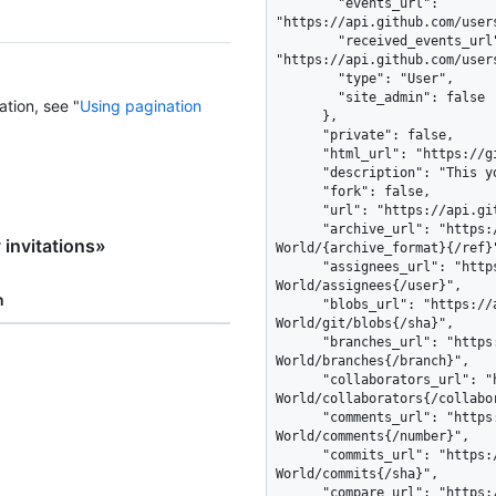
        "events_url": 
"https://api.github.com/user
        "received_events_url": 
"https://api.github.com/user
        "type": "User",

        "site_admin": false

ation, see "
Using pagination
      },

      "private": false,

      "html_url": "https://github.com/octocat/Hello-World",

      "description": "This your first repo!",

      "fork": false,

      "url": "https://api.github.com/repos/octocat/Hello-World",

      "archive_url": "https://api.github.com/repos/octocat/Hello-
invitations»
World/{archive_format}{/ref}"
      "assignees_url": "https://api.github.com/repos/octocat/Hello-
World/assignees{/user}",

n
      "blobs_url": "https://api.github.com/repos/octocat/Hello-
World/git/blobs{/sha}",

      "branches_url": "https://api.github.com/repos/octocat/Hello-
World/branches{/branch}",

      "collaborators_url": "https://api.github.com/repos/octocat/Hello-
World/collaborators{/collabor
      "comments_url": "https://api.github.com/repos/octocat/Hello-
World/comments{/number}",

      "commits_url": "https://api.github.com/repos/octocat/Hello-
World/commits{/sha}",

      "compare_url": "https://api.github.com/repos/octocat/Hello-