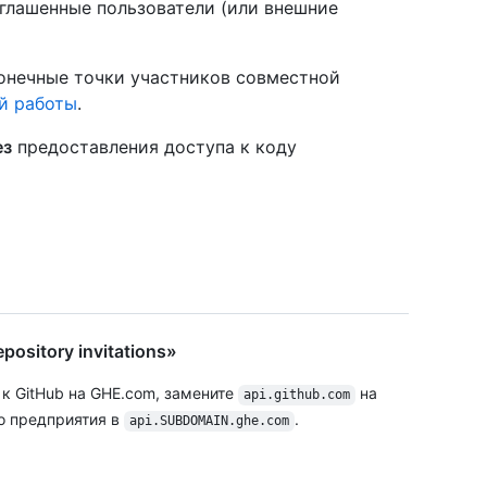
глашенные пользователи (или внешние
конечные точки участников совместной
й работы
.
ез
предоставления доступа к коду
pository invitations»
 к GitHub на GHE.com, замените
на
api.github.com
о предприятия в
.
api.SUBDOMAIN.ghe.com