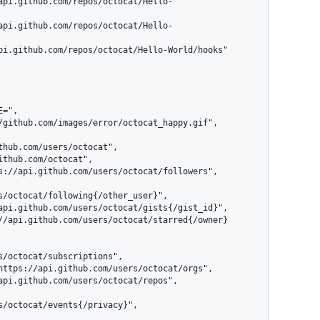
s/octocat/following{/other_user}",

s/octocat/subscriptions",

s/octocat/events{/privacy}",
