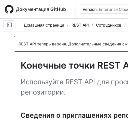
Skip
to
Документация GitHub
Version:
Enterprise Clou
main
content
Домашняя страница
REST API
Сотрудников
Имя., Тип,
Имя., Тип,
Имя., Тип,
Имя., Тип,
Имя., Тип,
Имя., Тип,
Имя., Тип,
Имя., Тип,
Имя., Тип,
Имя., Тип,
Имя., Тип,
Имя., Тип,
Имя., Тип,
Имя., Тип,
Description
Description
Description
Description
Description
Description
Description
Description
Description
Description
Description
Description
Description
Description
REST API теперь версия.
Дополнительные сведения см.
Конечные точки REST A
Используйте REST API для про
репозитории.
Сведения о приглашениях реп