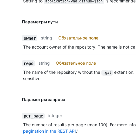
Setting to
is recommende
application/vnd.github+json
Параметры пути
string
Обязательное поле
owner
The account owner of the repository. The name is not cas
string
Обязательное поле
repo
The name of the repository without the
extension.
.git
sensitive.
Параметры запроса
integer
per_page
The number of results per page (max 100). For more info
pagination in the REST API
."