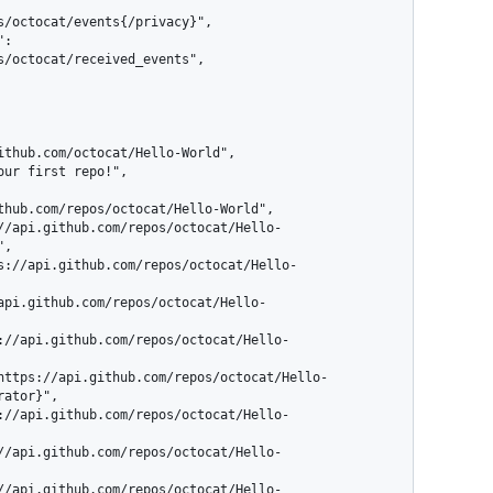
s/octocat/events{/privacy}",

s/octocat/received_events",

,

ator}",
