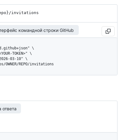
epo}
/invitations
терфейс командной строки GitHub
pos/OWNER/REPO/invitations
 ответа