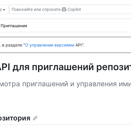
Поискайте или спросите
Copilot
d
Приглашения
 в разделе "
О управлении версиями
API".
PI для приглашений репози
смотра приглашений и управления им
озитория