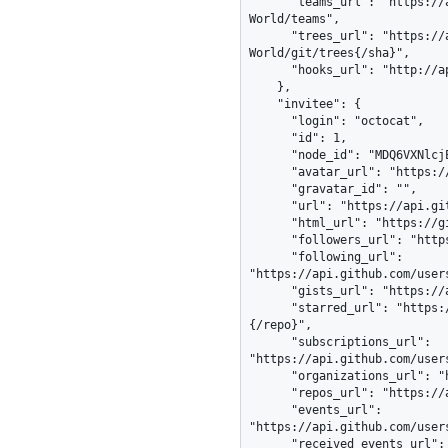
      "teams_url": "https://api.github.com/repos/octocat/Hello-
World/teams",

      "trees_url": "https://api.github.com/repos/octocat/Hello-
World/git/trees{/sha}",

      "hooks_url": "http://api.github.com/repos/octocat/Hello-World/hooks"

    },

    "invitee": {

      "login": "octocat",

      "id": 1,

      "node_id": "MDQ6VXNlcjE=",

      "avatar_url": "https://github.com/images/error/octocat_happy.gif",

      "gravatar_id": "",

      "url": "https://api.github.com/users/octocat",

      "html_url": "https://github.com/octocat",

      "followers_url": "https://api.github.com/users/octocat/followers",

      "following_url": 
"https://api.github.com/user
      "gists_url": "https://api.github.com/users/octocat/gists{/gist_id}",

      "starred_url": "https://api.github.com/users/octocat/starred{/owner}
{/repo}",

      "subscriptions_url": 
"https://api.github.com/user
      "organizations_url": "https://api.github.com/users/octocat/orgs",

      "repos_url": "https://api.github.com/users/octocat/repos",

      "events_url": 
"https://api.github.com/user
      "received_events_url": 