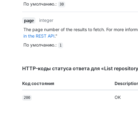
По умолчанию.
:
30
integer
page
The page number of the results to fetch. For more inform
in the REST API
."
По умолчанию.
:
1
HTTP-коды статуса ответа для «List repository 
Код состояния
Descriptio
OK
200