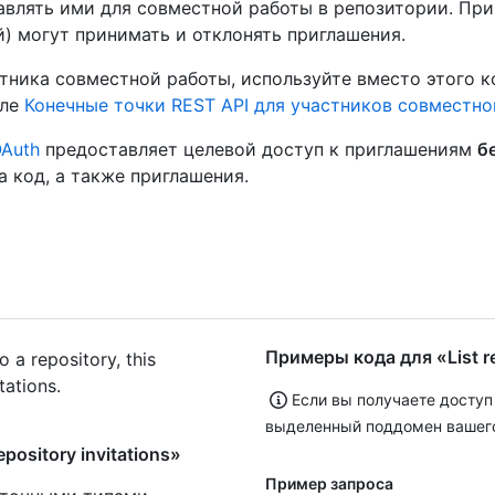
влять ими для совместной работы в репозитории. При
) могут принимать и отклонять приглашения.
стника совместной работы, используйте вместо этого 
еле
Конечные точки REST API для участников совместно
OAuth
предоставляет целевой доступ к приглашениям
б
 код, а также приглашения.
Примеры кода для «List re
 a repository, this
tations.
Если вы получаете доступ
выделенный поддомен вашег
ository invitations»
Пример запроса