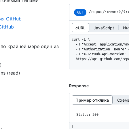
 точными типами
/repos
/{owner}
/{r
GET
ия GitHub
GitHub
cURL
JavaScript
Ин
curl -L \

  -H "Accept: application/vnd.github+json" \

по крайней мере один из
  -H "Authorization: Bearer <YOUR-TOKEN>" \

  -H "X-GitHub-Api-Version: 2026-03-10" \

  https://api.github.com/re
)
ons (read)
Response
Пример отклика
Схема
Status: 200
[
