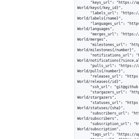
      "keys_url": "https://api.github.com/repos/octocat/Hello-
World/keys{/key_id}",

      "labels_url": "https://api.github.com/repos/octocat/Hello-
World/labels{/name}",

      "languages_url": "https://api.github.com/repos/octocat/Hello-
World/languages",

      "merges_url": "https://api.github.com/repos/octocat/Hello-
World/merges",

      "milestones_url": "https://api.github.com/repos/octocat/Hello-
World/milestones{/number}",

      "notifications_url": "https://api.github.com/repos/octocat/Hello-
World/notifications{?since,al
      "pulls_url": "https://api.github.com/repos/octocat/Hello-
World/pulls{/number}",

      "releases_url": "https://api.github.com/repos/octocat/Hello-
World/releases{/id}",

      "ssh_url": "git@github.com:octocat/Hello-World.git",

      "stargazers_url": "https://api.github.com/repos/octocat/Hello-
World/stargazers",

      "statuses_url": "https://api.github.com/repos/octocat/Hello-
World/statuses/{sha}",

      "subscribers_url": "https://api.github.com/repos/octocat/Hello-
World/subscribers",

      "subscription_url": "https://api.github.com/repos/octocat/Hello-
World/subscription",

      "tags_url": "https://api.github.com/repos/octocat/Hello-World/tags",
