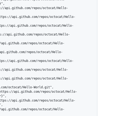
",

}",

,
