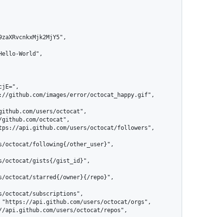
s/octocat/following{/other_user}",

s/octocat/gists{/gist_id}",

s/octocat/starred{/owner}{/repo}",

s/octocat/subscriptions",
