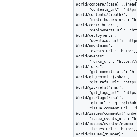
World/compare/{base}...{head}
      "contents_url": "https://api.github.com/repos/octocat/Hello-
World/contents/{+path}",

      "contributors_url": "https://api.github.com/repos/octocat/Hello-
World/contributors",

      "deployments_url": "https://api.github.com/repos/octocat/Hello-
World/deployments",

      "downloads_url": "https://api.github.com/repos/octocat/Hello-
World/downloads",

      "events_url": "https://api.github.com/repos/octocat/Hello-
World/events",

      "forks_url": "https://api.github.com/repos/octocat/Hello-
World/forks",

      "git_commits_url": "https://api.github.com/repos/octocat/Hello-
World/git/commits{/sha}",

      "git_refs_url": "https://api.github.com/repos/octocat/Hello-
World/git/refs{/sha}",

      "git_tags_url": "https://api.github.com/repos/octocat/Hello-
World/git/tags{/sha}",

      "git_url": "git:github.com/octocat/Hello-World.git",

      "issue_comment_url": "https://api.github.com/repos/octocat/Hello-
World/issues/comments{/number
      "issue_events_url": "https://api.github.com/repos/octocat/Hello-
World/issues/events{/number}"
      "issues_url": "https://api.github.com/repos/octocat/Hello-
World/issues{/number}",
