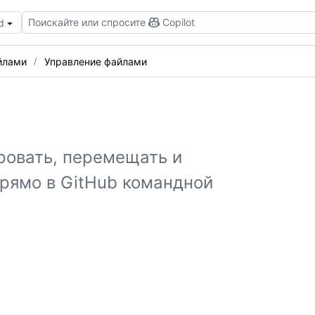
Поискайте или спросите
Copilot
d
йлами
Управление файлами
ровать, перемещать и
прямо в GitHub командной