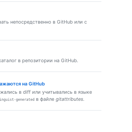
ть непосредственно в GitHub или с
аталог в репозитории на GitHub.
ажаются на GitHub
ались в diff или учитывались в языке
в файле
gitattributes
.
inguist-generated