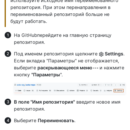
используйте исходное имя переименованного
репозитория. При этом перенаправления в
переименованный репозиторий больше не
будут работать.
На GitHubперейдите на главную страницу
репозитория.
Под именем репозитория щелкните
Settings
.
Если вкладка "Параметры" не отображается,
выберите
раскрывающееся меню
и нажмите
кнопку
"Параметры
".
В поле "Имя репозитория"
введите новое имя
репозитория.
Выберите
Переименовать
.