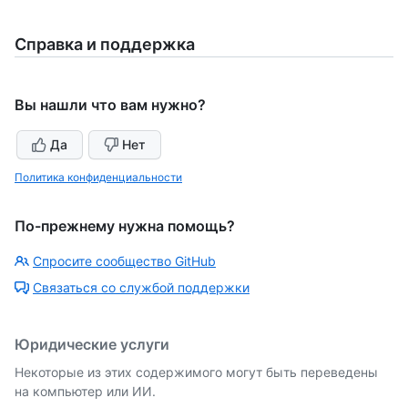
Справка и поддержка
Вы нашли что вам нужно?
Да
Нет
Политика конфиденциальности
По-прежнему нужна помощь?
Спросите сообщество GitHub
Связаться со службой поддержки
Юридические услуги
Некоторые из этих содержимого могут быть переведены
на компьютер или ИИ.