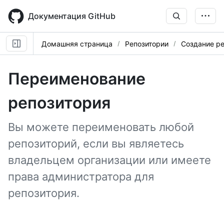
Skip
to
Документация GitHub
main
content
Домашняя страница
Репозитории
Создание ре
Переименование
репозитория
Вы можете переименовать любой
репозиторий, если вы являетесь
владельцем организации или имеете
права администратора для
репозитория.