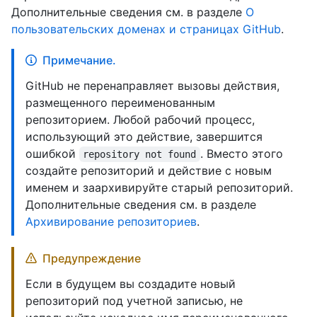
Дополнительные сведения см. в разделе
О
пользовательских доменах и страницах GitHub
.
Примечание.
GitHub не перенаправляет вызовы действия,
размещенного переименованным
репозиторием. Любой рабочий процесс,
использующий это действие, завершится
ошибкой
. Вместо этого
repository not found
создайте репозиторий и действие с новым
именем и заархивируйте старый репозиторий.
Дополнительные сведения см. в разделе
Архивирование репозиториев
.
Предупреждение
Если в будущем вы создадите новый
репозиторий под учетной записью, не